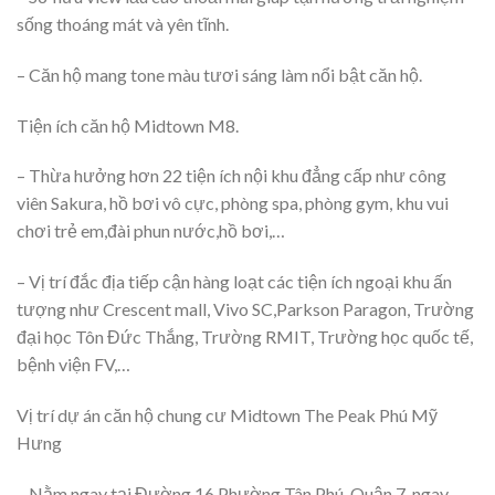
sống thoáng mát và yên tĩnh.
– Căn hộ mang tone màu tươi sáng làm nổi bật căn hộ.
Tiện ích căn hộ Midtown M8.
– Thừa hưởng hơn 22 tiện ích nội khu đẳng cấp như công
viên Sakura, hồ bơi vô cực, phòng spa, phòng gym, khu vui
chơi trẻ em,đài phun nước,hồ bơi,…
– Vị trí đắc địa tiếp cận hàng loạt các tiện ích ngoại khu ấn
tượng như Crescent mall, Vivo SC,Parkson Paragon, Trường
đại học Tôn Đức Thắng, Trường RMIT, Trường học quốc tế,
bệnh viện FV,…
Vị trí dự án căn hộ chung cư Midtown The Peak Phú Mỹ
Hưng
– Nằm ngay tại Đường 16,Phường Tân Phú, Quận 7, ngay