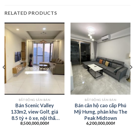
RELATED PRODUCTS
BẤT ĐỘNG SẢN BÁN
BẤT ĐỘNG SẢN BÁN
Bán Scenic Valley
Bán căn hộ cao cấp Phú
133m2, view Golf, giá
Mỹ Hưng, phân khu The
8.5 tỷ + ô xe, nội thất
Peak Midtown
8,500,000,000
₫
6,200,000,000
₫
cao cấp, sang trọng