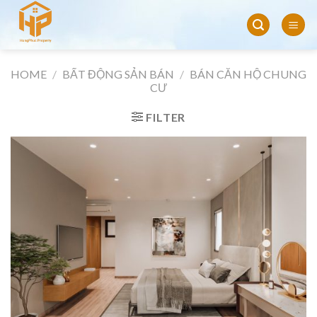
Skip
to
content
HOME
/
BẤT ĐỘNG SẢN BÁN
/
BÁN CĂN HỘ CHUNG
CƯ
FILTER