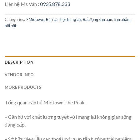
Liên hệ Ms Vân :
0935.878.333
Categories:
> Midtown
,
Bán căn hộ chung cư
,
Bất động sản bán
,
Sản phẩm
nổi bật
DESCRIPTION
VENDOR INFO
MORE PRODUCTS
Tổng quan căn hộ Midtown The Peak.
– Căn hộ với chất lượng tuyệt vời mang lại không gian sống
đẳng cấp.
– Sở hữu view lầu cao thoải mái giúp tận hưởng trải nghiệm