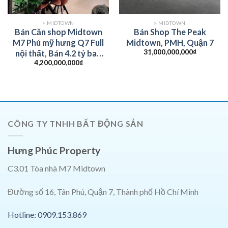
> MIDTOWN
> MIDTOWN
Bán Căn shop Midtown
Bán Shop The Peak
M7 Phú mỹ hưng Q7 Full
Midtown, PMH, Quận 7
31,000,000,000
₫
nội thất, Bán 4.2 tỷ bao
4,200,000,000
₫
thuế phí
CÔNG TY TNHH BẤT ĐỘNG SẢN
Hưng Phúc Property
C3.01 Tòa nhà M7 Midtown
Đường số 16, Tân Phú, Quận 7, Thành phố Hồ Chí Minh
Hotline: 0909.153.869