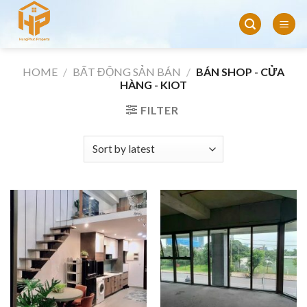
Skip
to
content
HOME
/
BẤT ĐỘNG SẢN BÁN
/
BÁN SHOP - CỬA
HÀNG - KIOT
FILTER