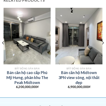
RELATED PRODUCTS
BẤT ĐỘNG SẢN BÁN
BẤT ĐỘNG SẢN BÁN
Bán căn hộ cao cấp Phú
Bán căn hộ Midtown
Mỹ Hưng, phân khu The
3PN view sông, nội thất
Peak Midtown
đẹp
6,200,000,000
₫
6,900,000,000
₫