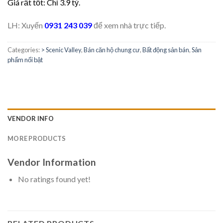
Giá rất tốt: Chỉ 3.9 tỷ.
LH: Xuyến
0931 243 039
để xem nhà trực tiếp.
Categories:
> Scenic Valley
,
Bán căn hộ chung cư
,
Bất động sản bán
,
Sản
phẩm nổi bật
VENDOR INFO
MORE PRODUCTS
Vendor Information
No ratings found yet!