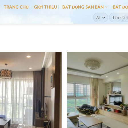
TRANG CHỦ
GIỚI THIỆU
BẤT ĐỘNG SẢN BÁN
BẤT Đ
Search
for: