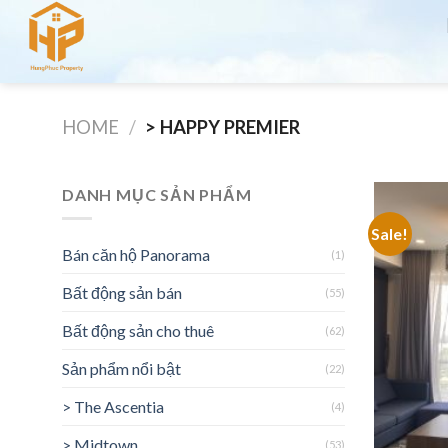
Skip
to
content
HOME
/
> HAPPY PREMIER
DANH MỤC SẢN PHẨM
Sale!
Bán căn hộ Panorama
(1)
Bất động sản bán
(55)
Bất động sản cho thuê
(62)
Sản phẩm nổi bật
(22)
> The Ascentia
(4)
> Midtown
(53)