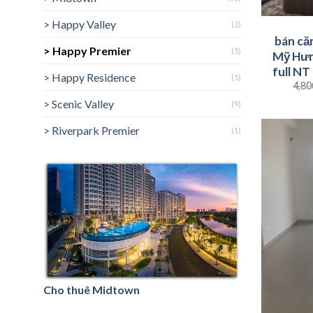
> Happy Valley
(2)
bán că
> Happy Premier
(5)
Mỹ Hưn
full NT
> Happy Residence
(5)
4,80
> Scenic Valley
(9)
> Riverpark Premier
(1)
Cho thuê Midtown