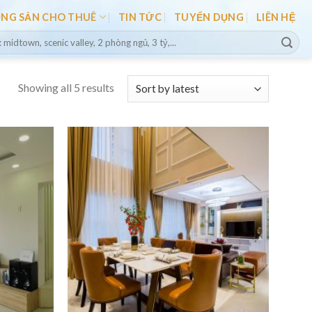
ỘNG SẢN CHO THUÊ
TIN TỨC
TUYỂN DỤNG
LIÊN HỆ
Showing all 5 results