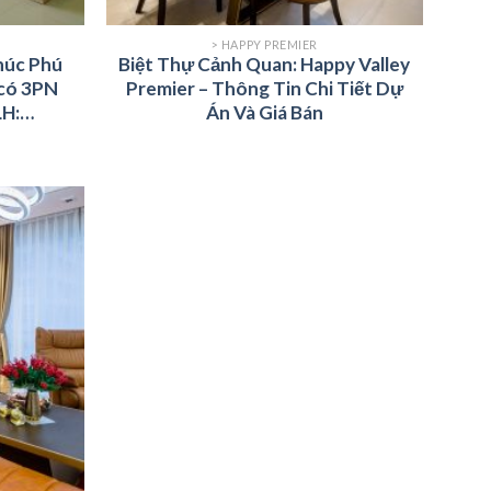
> HAPPY PREMIER
húc Phú
Biệt Thự Cảnh Quan: Happy Valley
có 3PN
Premier – Thông Tin Chi Tiết Dự
LH:
Án Và Giá Bán