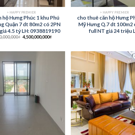
> HAPPY PREMIER
> HAPPY PREMIER
n hộ Hưng Phúc 1 khu Phú
cho thuê căn hộ Hưng P
g Quận 7 dt 80m2 có 2PN
Mỹ Hưng Q.7 dt 100m2 
 giá 4.5 tỷ LH: 0938819190
full NT giá 24 triệu 
0,000,000
₫
4,500,000,000
₫
0938819190