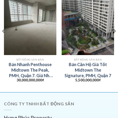
BẤT ĐỘNG SẢN BÁN
BẤT ĐỘNG SẢN BÁN
Bán Nhanh Penthouse
Bán Căn Hộ Giá Tốt
Midtown The Peak,
Midtown The
PMH, Quận 7. Giá Nhẹ
Signature, PMH, Quận 7
30,000,000,000
₫
5,500,000,000
₫
Nhàng Từ CDT
CÔNG TY TNHH BẤT ĐỘNG SẢN
Hưng Phúc Property