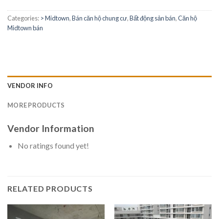
Categories:
> Midtown
,
Bán căn hộ chung cư
,
Bất động sản bán
,
Căn hộ
Midtown bán
VENDOR INFO
MORE PRODUCTS
Vendor Information
No ratings found yet!
RELATED PRODUCTS