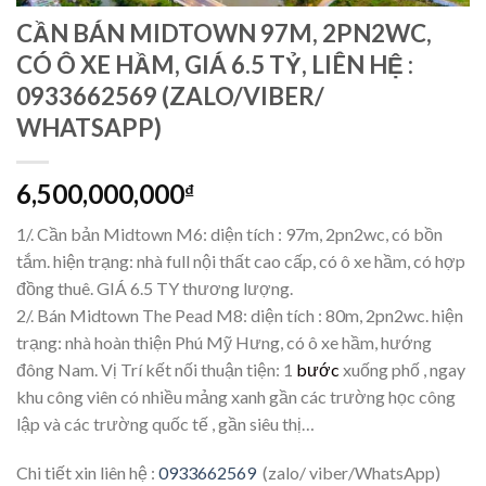
CẦN BÁN MIDTOWN 97M, 2PN2WC,
CÓ Ô XE HẦM, GIÁ 6.5 TỶ, LIÊN HỆ :
0933662569 (ZALO/VIBER/
WHATSAPP)
6,500,000,000
₫
1/. Cần bản Midtown M6: diện tích : 97m, 2pn2wc, có bồn
tắm. hiện trạng: nhà full nội thất cao cấp, có ô xe hầm, có hợp
đồng thuê. GIÁ 6.5 TY thương lượng.
2/. Bán Midtown The Pead M8: diện tích : 80m, 2pn2wc. hiện
trạng: nhà hoàn thiện Phú Mỹ Hưng, có ô xe hầm, hướng
đông Nam. Vị Trí kết nối thuận tiện: 1
bước
xuống phố , ngay
khu công viên có nhiều mảng xanh gần các trường học công
lập và các trường quốc tế , gần siêu thị…
Chi tiết xin liên hệ :
0933662569
(zalo/ viber/WhatsApp)