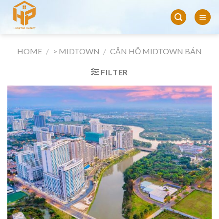
Skip
to
content
HOME
/
> MIDTOWN
/
CĂN HỘ MIDTOWN BÁN
FILTER