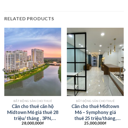
RELATED PRODUCTS
BẤT ĐỘNG SẢN CHO THUÊ
BẤT ĐỘNG SẢN CHO THUÊ
Cần cho thuê căn hộ
Cần cho thuê Midtown
Midtown M6 giá thuê 28
M6 – Symphony giá
triệu/ tháng , 3PN,
thuê 25 triệu/tháng,
28,000,000
₫
25,000,000
₫
98m2. LH:
2PN, đầy đủ nội thất.