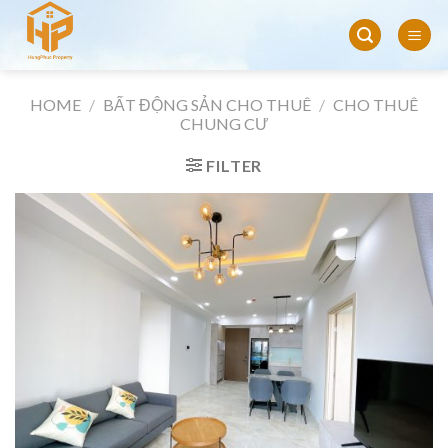
Skip
to
content
HOME
/
BẤT ĐỘNG SẢN CHO THUÊ
/
CHO THUÊ
CHUNG CƯ
FILTER