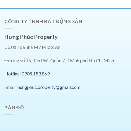
0763309584_Ms.Nga
LH:
0763309584_Ms.Nga
CÔNG TY TNHH BẤT ĐỘNG SẢN
Hưng Phúc Property
C3.01 Tòa nhà M7 Midtown
Đường số 16, Tân Phú, Quận 7, Thành phố Hồ Chí Minh
Hotline: 0909.153.869
Email:
hungphuc.property@gmail.com
BẢN ĐỒ