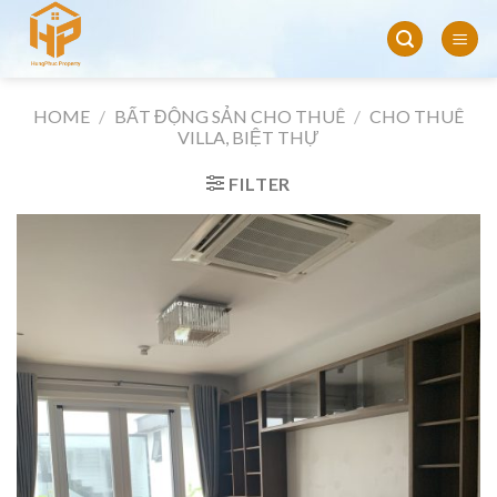
Skip
to
content
HOME
/
BẤT ĐỘNG SẢN CHO THUÊ
/
CHO THUÊ
VILLA, BIỆT THỰ
FILTER