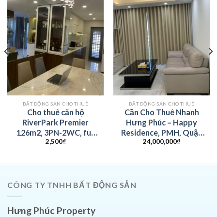
BẤT ĐỘNG SẢN CHO THUÊ
BẤT ĐỘNG SẢN CHO THUÊ
Cho thuê căn hộ
Cần Cho Thuê Nhanh
RiverPark Premier
Hưng Phúc – Happy
126m2, 3PN-2WC, full
Residence, PMH, Quận
2,500
₫
24,000,000
₫
nội thất, giá
7
2.500USD/th. Liên hệ
xem nhà 0828447766
CÔNG TY TNHH BẤT ĐỘNG SẢN
Hưng Phúc Property