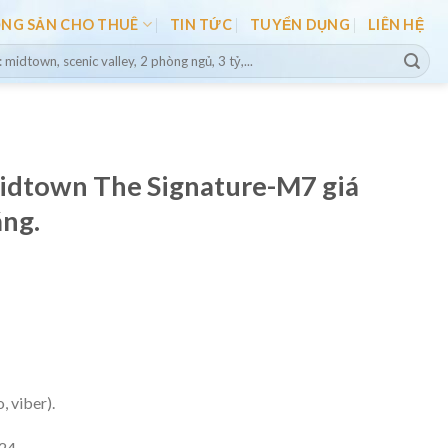
ỘNG SẢN CHO THUÊ
TIN TỨC
TUYỂN DỤNG
LIÊN HỆ
idtown The Signature-M7 giá
áng.
, viber).
24.