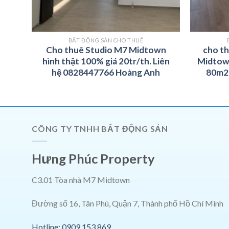
BẤT ĐỘNG SẢN CHO THUÊ
Cho thuê Studio M7 Midtown
cho t
hình thật 100% giá 20tr/th. Liên
Midtow
hệ 0828447766 Hoàng Anh
80m2 
CÔNG TY TNHH BẤT ĐỘNG SẢN
Hưng Phúc Property
C3.01 Tòa nhà M7 Midtown
Đường số 16, Tân Phú, Quận 7, Thành phố Hồ Chí Minh
Hotline: 0909.153.869