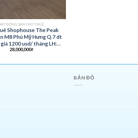
BẤT ĐỘNG SẢN CHO THUÊ
huê Shophouse The Peak
n M8 Phú Mỹ Hưng Q.7 dt
giá 1200 usd/ tháng LH:
28,000,000
₫
0938819190
BẢN ĐỒ