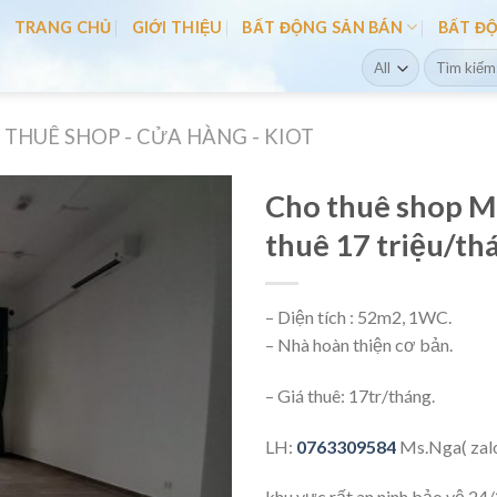
TRANG CHỦ
GIỚI THIỆU
BẤT ĐỘNG SẢN BÁN
BẤT Đ
Search
for:
THUÊ SHOP - CỬA HÀNG - KIOT
Cho thuê shop M
thuê 17 triệu/th
– Diện tích : 52m2, 1WC.
– Nhà hoàn thiện cơ bản.
– Giá thuê: 17tr/tháng.
LH:
0763309584
Ms.Nga( zalo
khu vực rất an ninh bảo vệ 24/