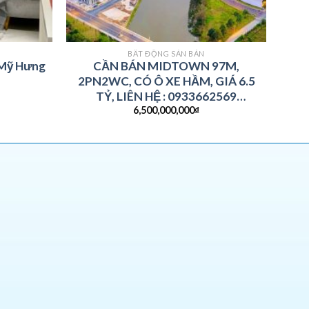
BẤT ĐỘNG SẢN BÁN
 Mỹ Hưng
CẦN BÁN MIDTOWN 97M,
2PN2WC, CÓ Ô XE HẦM, GIÁ 6.5
TỶ, LIÊN HỆ : 0933662569
6,500,000,000
₫
(ZALO/VIBER/ WHATSAPP)