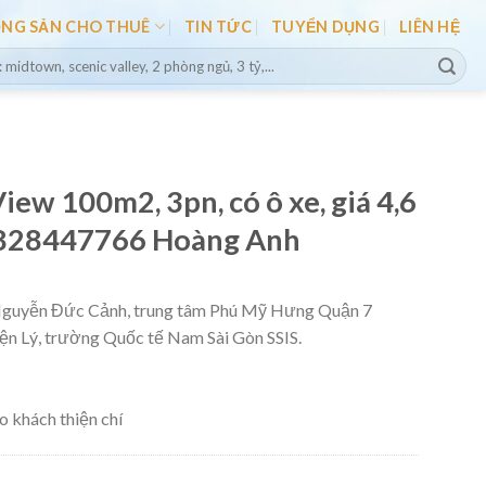
ỘNG SẢN CHO THUÊ
TIN TỨC
TUYỂN DỤNG
LIÊN HỆ
iew 100m2, 3pn, có ô xe, giá 4,6
0828447766 Hoàng Anh
Nguyễn Đức Cảnh, trung tâm Phú Mỹ Hưng Quận 7
ện Lý, trường Quốc tế Nam Sài Gòn SSIS.
o khách thiện chí