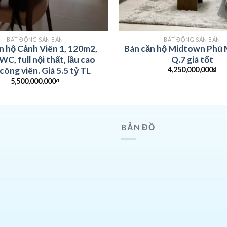
BẤT ĐỘNG SẢN BÁN
BẤT ĐỘNG SẢN BÁN
n hộ Cảnh Viên 1, 120m2,
Bán căn hộ Midtown Phú
C, full nội thất, lầu cao
Q.7 giá tốt
4,250,000,000
₫
công viên. Giá 5.5 tỷ TL
5,500,000,000
₫
BẢN ĐỒ