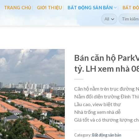
TRANG CHỦ
GIỚI THIỆU
BẤT ĐỘNG SẢN BÁN
BẤT Đ
Search
for:
Bán căn hộ ParkV
tỷ. LH xem nhà 
Căn hộ nằm trên trục đường 
Nằm đối diện trường Đinh Thi
Lầu cao, view biệt thự
Nhà trống xem nhà dễ
Giá tốt và có thương lượng ch
Category:
Bất động sản bán