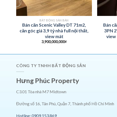
BẤT ĐỘNG SẢN BÁN
n,
Bán căn Scenic Valley DT 71m2,
Bán că
căn góc giá 3,9 tỷ nhà full nội thất,
3PN 2W
view mát
view 
3,900,000,000
₫
CÔNG TY TNHH BẤT ĐỘNG SẢN
Hưng Phúc Property
C3.01 Tòa nhà M7 Midtown
Đường số 16, Tân Phú, Quận 7, Thành phố Hồ Chí Minh
Hotline: 0909.153.869