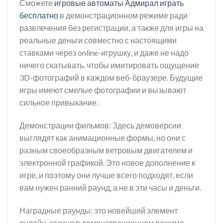
Сможете
игровые автоматы Адмирал играть
бесплатно
в демонстрационном режиме ради
развлечения без регистрации, а также для игры на
реальные деньги совместно с настоящими
ставками через online-игрушку, и даже не надо
ничего скатывать. чтобы имитировать ощущение
3D-фотографий в каждом веб-браузере. Будущие
игры имеют смелые фотографии и вызывают
сильное привыкание.
Демонстрации фильмов: Здесь демоверсии
выглядят как анимационные формы, но они с
разным своеобразным ветровым двигателем и
электронной графикой. Это новое дополнение к
игре, и поэтому они лучше всего подходят, если
вам нужен ранний раунд, а не в эти часы и деньги.
Наградные раунды: это новейший элемент
онлайн-казино в демонстрационном режиме