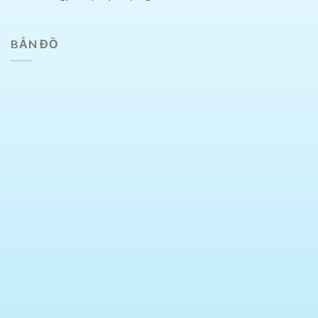
BẢN ĐỒ