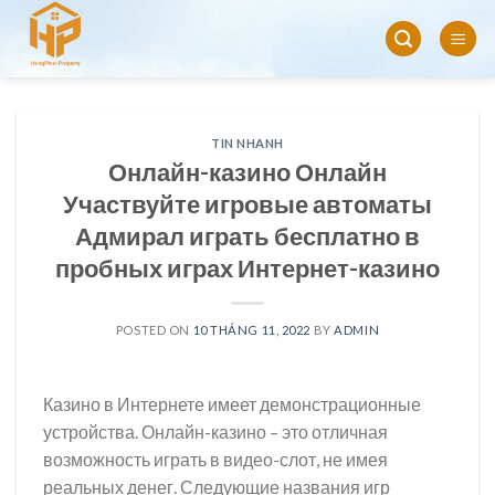
Skip
to
content
TIN NHANH
Онлайн-казино Онлайн
Участвуйте игровые автоматы
Адмирал играть бесплатно в
пробных играх Интернет-казино
POSTED ON
10 THÁNG 11, 2022
BY
ADMIN
Казино в Интернете имеет демонстрационные
устройства. Онлайн-казино – это отличная
возможность играть в видео-слот, не имея
реальных денег. Следующие названия игр