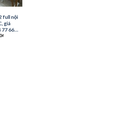
full nội
, giá
4 77 66
0
₫