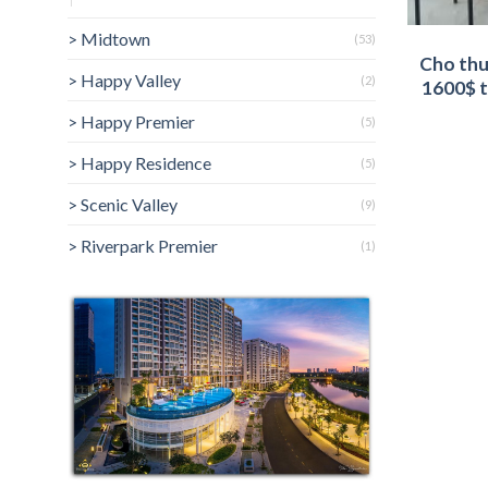
> Midtown
(53)
Cho thu
> Happy Valley
(2)
1600$ t
> Happy Premier
(5)
0
> Happy Residence
(5)
> Scenic Valley
(9)
> Riverpark Premier
(1)