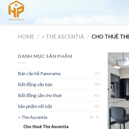
Skip
to
content
HOME
/
> THE ASCENTIA
/
CHO THUÊ THE
DANH MỤC SẢN PHẨM
Bán căn hộ Panorama
(1)
Bất động sản bán
(55)
Bất động sản cho thuê
(62)
Sản phẩm nổi bật
(22)
> The Ascentia
(4)
Cho thuê The Ascentia