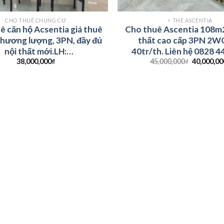
CHO THUÊ CHUNG CƯ
> THE ASCENTIA
ê căn hộ Acsentia giá thuê
Cho thuê Ascentia 108m2 
hương lượng, 3PN, đầy đủ
thất cao cấp 3PN 2WC
nội thất mới.LH:
40tr/th. Liên hệ 0828 4
38,000,000
₫
45,000,000
₫
40,000,00
763309584_Ms.Nga
Hoàng Anh