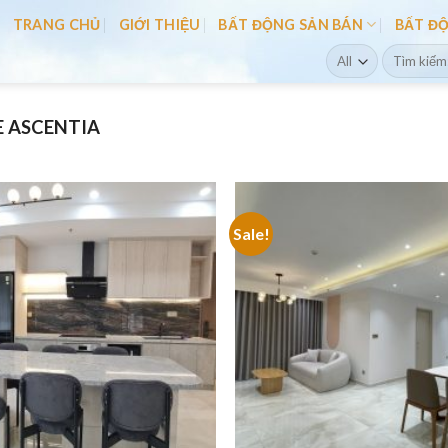
TRANG CHỦ
GIỚI THIỆU
BẤT ĐỘNG SẢN BÁN
BẤT Đ
Search
for:
 ASCENTIA
Sale!