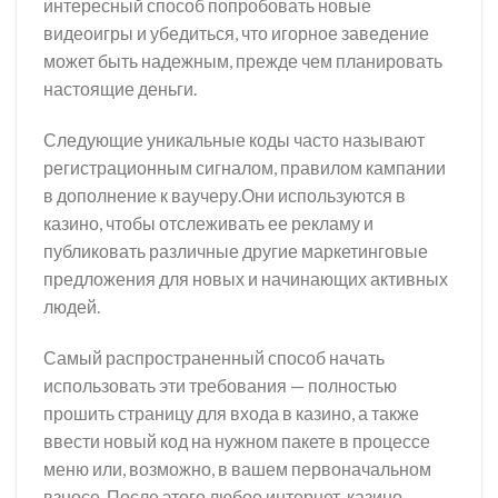
интересный способ попробовать новые
видеоигры и убедиться, что игорное заведение
может быть надежным, прежде чем планировать
настоящие деньги.
Следующие уникальные коды часто называют
регистрационным сигналом, правилом кампании
в дополнение к ваучеру.Они используются в
казино, чтобы отслеживать ее рекламу и
публиковать различные другие маркетинговые
предложения для новых и начинающих активных
людей.
Самый распространенный способ начать
использовать эти требования — полностью
прошить страницу для входа в казино, а также
ввести новый код на нужном пакете в процессе
меню или, возможно, в вашем первоначальном
взносе. После этого любое интернет-казино