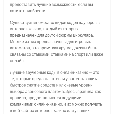
предоставить лучшие возможности, если вы
хотите приобрести.
Существует множество видов кодов ваучеров в
интернет-казино, каждый из которых
предназначен для другой формы циркуляра.
Многие из них предназначены для игровых
автоматов, в то время как другие должны быть
связаны со ставками, ставками на спорт или даже
онлайн.
Лучшие ваучерные коды в онлайн-казино — это
те, которые предлагают, если у вас есть защита,
быстрое снятие средств и ключевые уровни
выбора авансового платежа. Здесь правила, как
правило, предоставляются ведущими
компаниями онлайн-казино, и их можно получить
в веб-сайтах интернет-казино или у ваших