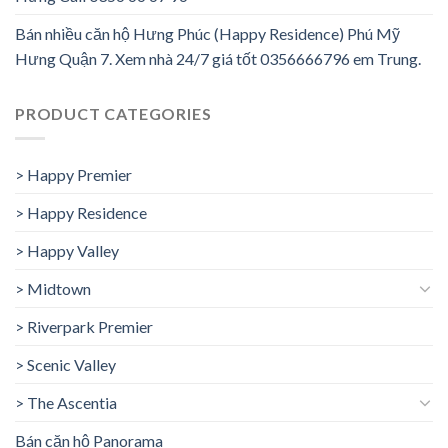
Bán nhiều căn hộ Hưng Phúc (Happy Residence) Phú Mỹ
Hưng Quận 7. Xem nhà 24/7 giá tốt 0356666796 em Trung.
PRODUCT CATEGORIES
> Happy Premier
> Happy Residence
> Happy Valley
> Midtown
> Riverpark Premier
> Scenic Valley
> The Ascentia
Bán căn hộ Panorama