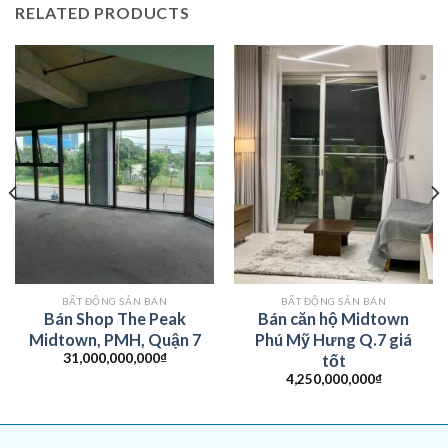
RELATED PRODUCTS
BẤT ĐỘNG SẢN BÁN
BẤT ĐỘNG SẢN BÁN
Bán Shop The Peak
Bán căn hộ Midtown
Midtown, PMH, Quận 7
Phú Mỹ Hưng Q.7 giá
31,000,000,000
₫
tốt
4,250,000,000
₫