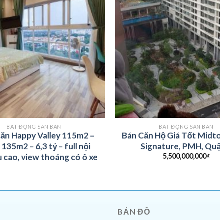
BẤT ĐỘNG SẢN BÁN
BẤT ĐỘNG SẢN BÁN
căn Happy Valley 115m2 –
Bán Căn Hộ Giá Tốt Mid
 135m2 – 6,3 tỷ – full nội
Signature, PMH, Quậ
5,500,000,000
₫
ầu cao, view thoáng có ô xe
BẢN ĐỒ