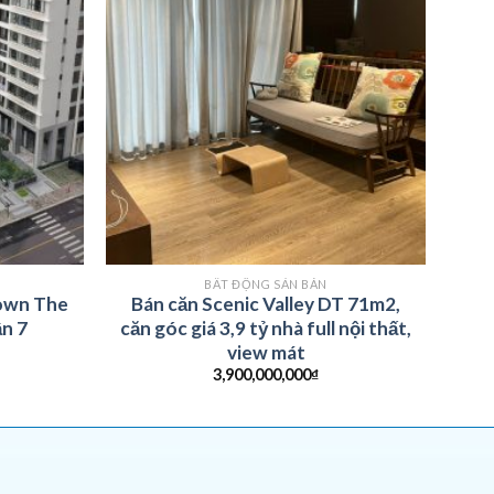
BẤT ĐỘNG SẢN BÁN
town The
Bán căn Scenic Valley DT 71m2,
n 7
căn góc giá 3,9 tỷ nhà full nội thất,
view mát
3,900,000,000
₫