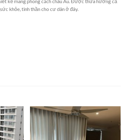
 thiết kế mang phong cách châu Âu. Được thừa hưởng cả
ức khỏe, tinh thần cho cư dân ở đây.