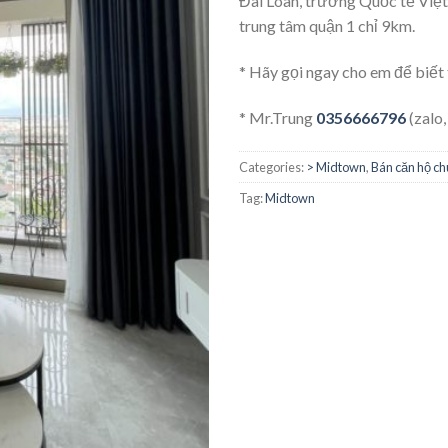
Đài Loan, trường Quốc tế Việ
trung tâm quận 1 chỉ 9km.
* Hãy gọi ngay cho em để biết
* Mr.Trung
0356666796
(zalo,
Categories:
> Midtown
,
Bán căn hộ c
Tag:
Midtown