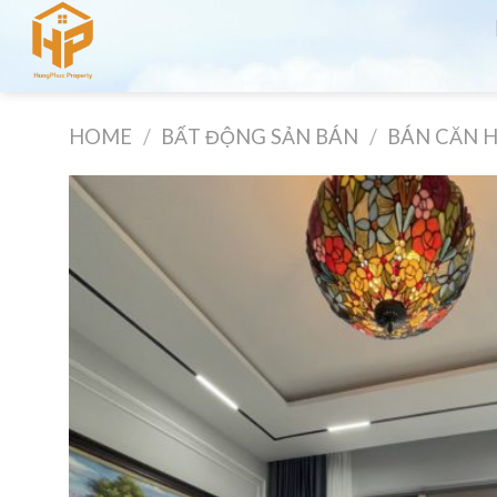
Skip
to
content
HOME
/
BẤT ĐỘNG SẢN BÁN
/
BÁN CĂN 