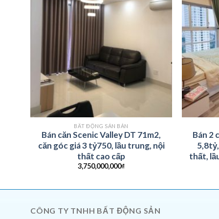
BẤT ĐỘNG SẢN BÁN
hẩm
Bán căn Scenic Valley DT 71m2,
Bán 2 
căn góc giá 3 tỷ750, lầu trung, nội
5,8tỷ,
thất cao cấp
thất, l
3,750,000,000
₫
CÔNG TY TNHH BẤT ĐỘNG SẢN