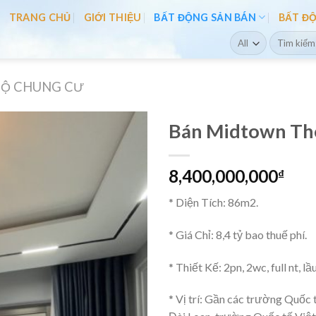
TRANG CHỦ
GIỚI THIỆU
BẤT ĐỘNG SẢN BÁN
BẤT Đ
Search
for:
HỘ CHUNG CƯ
Bán Midtown Th
8,400,000,000
₫
* Diện Tích: 86m2.
* Giá Chỉ: 8,4 tỷ bao thuế phí.
* Thiết Kế: 2pn, 2wc, full nt, lầ
* Vị trí: Gần các trường Quố