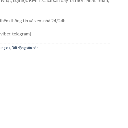
t Nhật, Đại học RMIT. Cách sân bay Tân Sơn Nhất 16km,
 thêm thông tin và xem nhà 24/24h.
 viber, telegram)
hung cư
,
Bất động sản bán