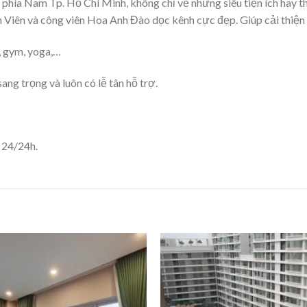
 phía Nam Tp. Hồ Chí Minh, không chỉ về những siêu tiện ích hay
Viên và công viên Hoa Anh Đào dọc kênh cực đẹp. Giúp cải thiện s
, gym, yoga,…
ang trọng và luôn có lễ tân hỗ trợ.
 24/24h.