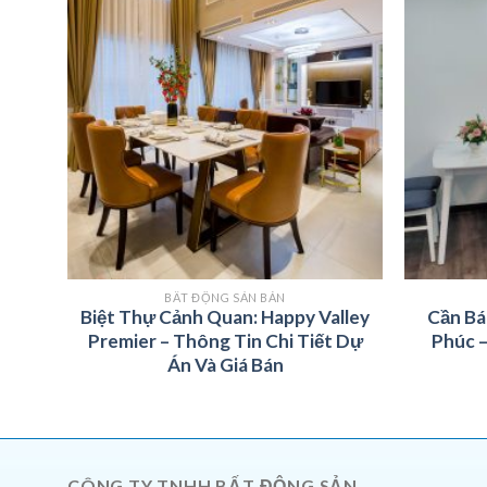
BẤT ĐỘNG SẢN BÁN
m2,
Biệt Thự Cảnh Quan: Happy Valley
Cần Bá
cao
Premier – Thông Tin Chi Tiết Dự
Phúc 
L
Án Và Giá Bán
CÔNG TY TNHH BẤT ĐỘNG SẢN