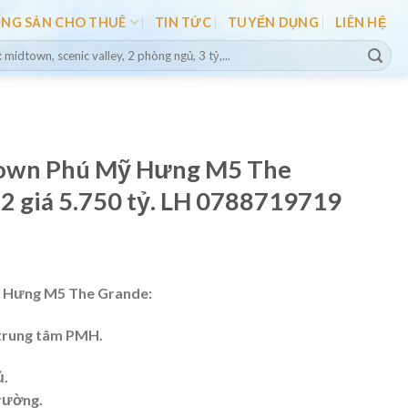
ỘNG SẢN CHO THUÊ
TIN TỨC
TUYỂN DỤNG
LIÊN HỆ
town Phú Mỹ Hưng M5 The
 giá 5.750 tỷ. LH 0788719719
 Hưng M5 The Grande:
y trung tâm PMH.
ủ.
trường.