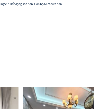
hung cư
,
Bất động sản bán
,
Căn hộ Midtown bán