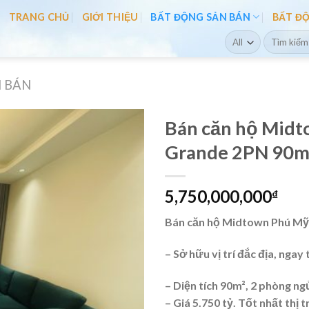
TRANG CHỦ
GIỚI THIỆU
BẤT ĐỘNG SẢN BÁN
BẤT Đ
Search
for:
 BÁN
Bán căn hộ Mid
Grande 2PN 90m2
5,750,000,000
₫
Bán căn hộ Midtown Phú Mỹ
– Sở hữu vị trí đắc địa, nga
– Diện tích 90m², 2 phòng ng
– Giá 5.750 tỷ. Tốt nhất thị 