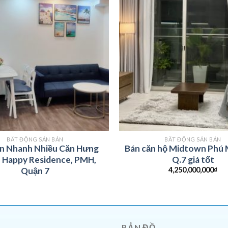
BẤT ĐỘNG SẢN BÁN
BẤT ĐỘNG SẢN BÁN
n Nhanh Nhiều Căn Hưng
Bán căn hộ Midtown Phú
– Happy Residence, PMH,
Q.7 giá tốt
4,250,000,000
₫
Quận 7
BẢN ĐỒ