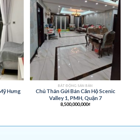
BẤT ĐỘNG SẢN BÁN
 Mỹ Hưng
Chủ Thân Gửi Bán Căn Hộ Scenic
Valley 1, PMH, Quận 7
8,500,000,000
₫