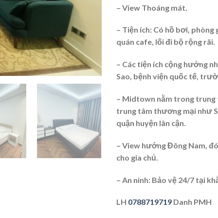
– View Thoáng mát.
– Tiện ích: Có hồ bơi, phòng 
quán cafe, lối đi bộ rộng rãi.
– Các tiện ích cộng hưởng n
Sao, bệnh viện quốc tế, trườ
– Midtown nằm trong trung 
trung tâm thương mại như S
quận huyện lân cận.
– View hướng Đông Nam, đón 
cho gia chủ.
– An ninh: Bảo vệ 24/7 tại 
LH
0788719719
Danh PMH