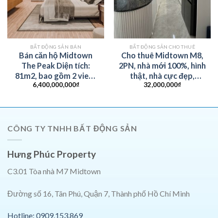
BẤT ĐỘNG SẢN BÁN
BẤT ĐỘNG SẢN CHO THUÊ
Bán căn hộ Midtown
Cho thuê Midtown M8,
The Peak Diện tích:
2PN, nhà mới 100%, hình
81m2, bao gồm 2 view:
thật, nhà cực đẹp,
6,400,000,000
₫
32,000,000
₫
view sông và view nội
80m2. Giá 32tr/tháng
khu. Khu biệt lập yên
tĩnh. Căn hộ đã full nội
thất đẹp và sang trọng.
Giá 6.4 tỷ
CÔNG TY TNHH BẤT ĐỘNG SẢN
Hưng Phúc Property
C3.01 Tòa nhà M7 Midtown
Đường số 16, Tân Phú, Quận 7, Thành phố Hồ Chí Minh
Hotline: 0909.153.869