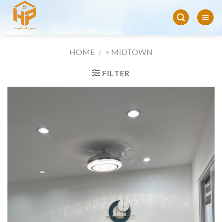
Skip
to
content
HOME
/
> MIDTOWN
FILTER