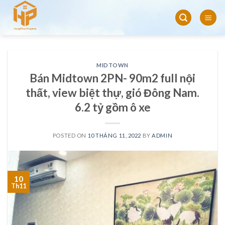
Skip
to
content
MIDTOWN
Bán Midtown 2PN- 90m2 full nội
thất, view biệt thự, gió Đông Nam.
6.2 tỷ gồm ô xe
POSTED ON
10 THÁNG 11, 2022
BY
ADMIN
10
Th11