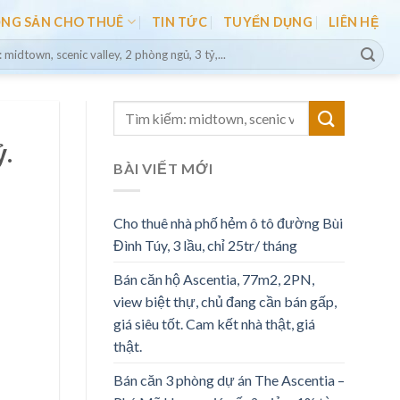
ỘNG SẢN CHO THUÊ
TIN TỨC
TUYỂN DỤNG
LIÊN HỆ
ỷ.
BÀI VIẾT MỚI
Cho thuê nhà phố hẻm ô tô đường Bùi
Đình Túy, 3 lầu, chỉ 25tr/ tháng
Bán căn hộ Ascentia, 77m2, 2PN,
view biệt thự, chủ đang cần bán gấp,
giá siêu tốt. Cam kết nhà thật, giá
thật.
Bán căn 3 phòng dự án The Ascentia –