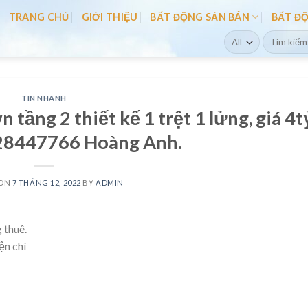
TRANG CHỦ
GIỚI THIỆU
BẤT ĐỘNG SẢN BÁN
BẤT Đ
Search
for:
TIN NHANH
ầng 2 thiết kế 1 trệt 1 lửng, giá 4t
828447766 Hoàng Anh.
 ON
7 THÁNG 12, 2022
BY
ADMIN
 thuê.
ện chí