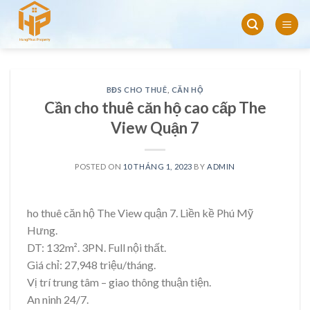
Skip
to
content
BĐS CHO THUÊ
,
CĂN HỘ
Cần cho thuê căn hộ cao cấp The
View Quận 7
POSTED ON
10 THÁNG 1, 2023
BY
ADMIN
ho thuê căn hộ The View quận 7. Liền kề Phú Mỹ
Hưng.
DT: 132m². 3PN. Full nội thất.
Giá chỉ: 27,948 triệu/tháng.
Vị trí trung tâm – giao thông thuận tiện.
An ninh 24/7.