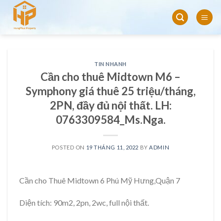
Skip
to
content
TIN NHANH
Cần cho thuê Midtown M6 –
Symphony giá thuê 25 triệu/tháng,
2PN, đầy đủ nội thất. LH:
0763309584_Ms.Nga.
POSTED ON
19 THÁNG 11, 2022
BY
ADMIN
Cần cho Thuê Midtown 6 Phú Mỹ Hưng,Quận 7
Diện tích: 90m2, 2pn, 2wc, full nội thất.