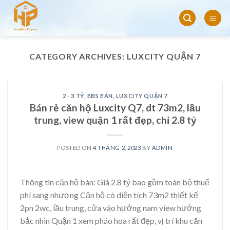
Skip
to
content
CATEGORY ARCHIVES:
LUXCITY QUẬN 7
2 - 3 TỶ
,
BĐS BÁN
,
LUXCITY QUẬN 7
Bán rẻ căn hộ Luxcity Q7, dt 73m2, lầu
trung, view quận 1 rất đẹp, chỉ 2.8 tỷ
POSTED ON
4 THÁNG 2, 2023
BY
ADMIN
Thông tin căn hộ bán: Giá 2.8 tỷ bao gồm toàn bộ thuế
phí sang nhượng Căn hộ có diện tích 73m2 thiết kế
2pn 2wc, lầu trung, cửa vào hướng nam view hướng
bắc nhìn Quận 1 xem pháo hoa rất đẹp, vị trí khu căn