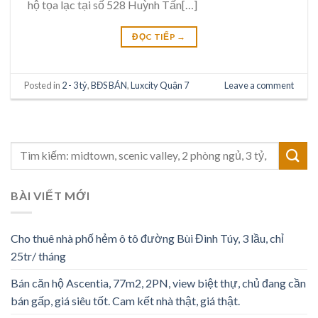
hộ tọa lạc tại số 528 Huỳnh Tấn[…]
ĐỌC TIẾP
→
Posted in
2 - 3 tỷ
,
BĐS BÁN
,
Luxcity Quận 7
Leave a comment
BÀI VIẾT MỚI
Cho thuê nhà phố hẻm ô tô đường Bùi Đình Túy, 3 lầu, chỉ
25tr/ tháng
Bán căn hộ Ascentia, 77m2, 2PN, view biệt thự, chủ đang cần
bán gấp, giá siêu tốt. Cam kết nhà thật, giá thật.