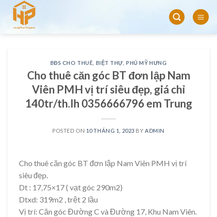
Skip
to
content
BĐS CHO THUÊ
,
BIỆT THỰ
,
PHÚ MỸ HƯNG
Cho thuê căn góc BT đơn lập Nam
Viên PMH vị trí siêu đẹp, giá chỉ
140tr/th.lh 0356666796 em Trung
POSTED ON
10 THÁNG 1, 2023
BY
ADMIN
Cho thuê căn góc BT đơn lập Nam Viên PMH vị trí
siêu đẹp.
Dt : 17,75×17 ( vạt góc 290m2)
Dtxd: 319m2 , trệt 2 lầu
Vị trí: Căn góc Đường C và Đường 17, Khu Nam Viên.