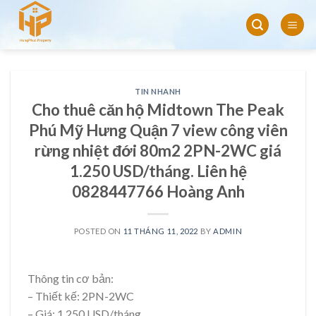
Skip
to
content
TIN NHANH
Cho thuê căn hộ Midtown The Peak
Phú Mỹ Hưng Quận 7 view công viên
rừng nhiệt đới 80m2 2PN-2WC giá
1.250 USD/tháng. Liên hệ
0828447766 Hoàng Anh
POSTED ON
11 THÁNG 11, 2022
BY
ADMIN
Thông tin cơ bản:
– Thiết kế: 2PN-2WC
– Giá: 1.250 USD/tháng