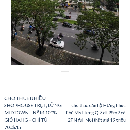
CHO THUÊ NHIỀU
SHOPHOUSE TRỆT, LỬNG
cho thuê căn hộ Hưng Phúc
MIDTOWN – NẮM 100%
Phú Mỹ Hưng Q.7 dt 98m2 có
GIỎ HÀNG – CHỈ TỪ
2PN full Nội thất giá 19 triệu
700$/th