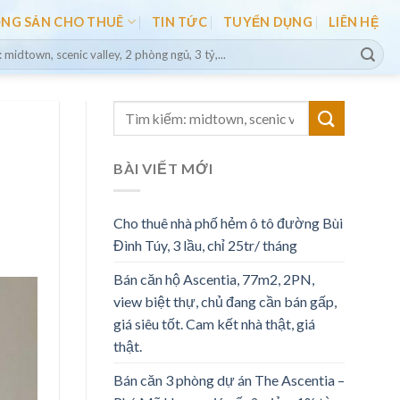
ỘNG SẢN CHO THUÊ
TIN TỨC
TUYỂN DỤNG
LIÊN HỆ
BÀI VIẾT MỚI
Cho thuê nhà phố hẻm ô tô đường Bùi
Đình Túy, 3 lầu, chỉ 25tr/ tháng
Bán căn hộ Ascentia, 77m2, 2PN,
view biệt thự, chủ đang cần bán gấp,
giá siêu tốt. Cam kết nhà thật, giá
thật.
Bán căn 3 phòng dự án The Ascentia –