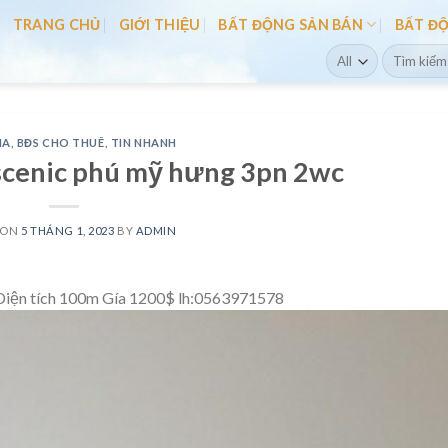
TRANG CHỦ
GIỚI THIỆU
BẤT ĐỘNG SẢN BÁN
BẤT Đ
Search
for:
IA
,
BĐS CHO THUÊ
,
TIN NHANH
scenic phú mỹ hưng 3pn 2wc
 ON
5 THÁNG 1, 2023
BY
ADMIN
 Diện tích 100m Gía 1200$ lh:0563971578