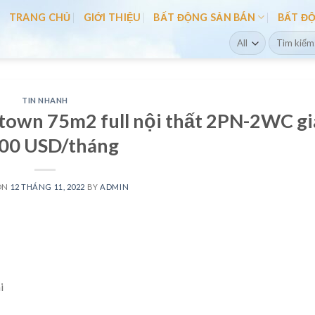
TRANG CHỦ
GIỚI THIỆU
BẤT ĐỘNG SẢN BÁN
BẤT Đ
Search
for:
TIN NHANH
town 75m2 full nội thất 2PN-2WC gi
000 USD/tháng
ON
12 THÁNG 11, 2022
BY
ADMIN
i