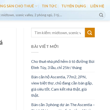
ỘNG SẢN CHO THUÊ
TIN TỨC
TUYỂN DỤNG
LIÊN HỆ
á
BÀI VIẾT MỚI
Cho thuê nhà phố hẻm ô tô đường Bùi
Đình Túy, 3 lầu, chỉ 25tr/ tháng
Bán căn hộ Ascentia, 77m2, 2PN,
view biệt thự, chủ đang cần bán gấp,
giá siêu tốt. Cam kết nhà thật, giá
thật.
Bán căn 3 phòng dự án The Ascentia –