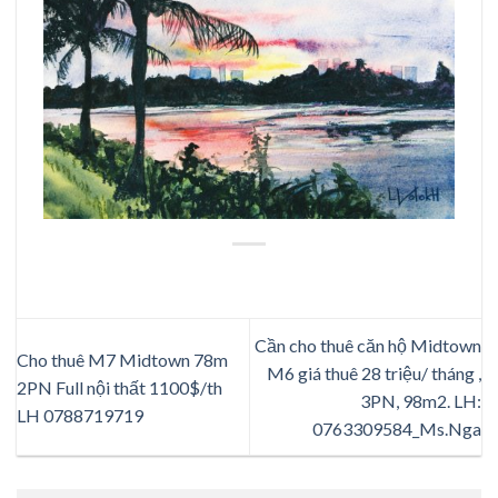
Cần cho thuê căn hộ Midtown
Cho thuê M7 Midtown 78m
M6 giá thuê 28 triệu/ tháng ,
2PN Full nội thất 1100$/th
3PN, 98m2. LH:
LH 0788719719
0763309584_Ms.Nga