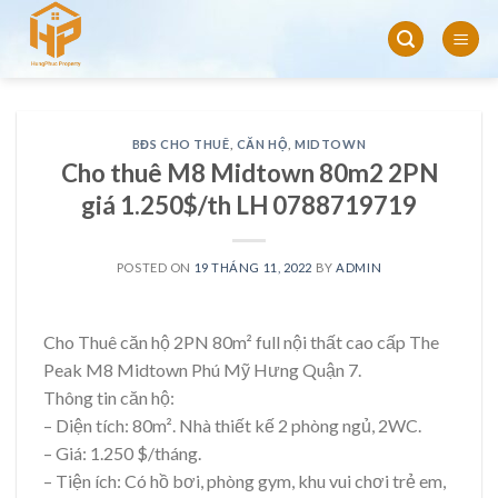
Skip
to
content
BĐS CHO THUÊ
,
CĂN HỘ
,
MIDTOWN
Cho thuê M8 Midtown 80m2 2PN
giá 1.250$/th LH 0788719719
POSTED ON
19 THÁNG 11, 2022
BY
ADMIN
Cho Thuê căn hộ 2PN 80m² full nội thất cao cấp The
Peak M8 Midtown Phú Mỹ Hưng Quận 7.
Thông tin căn hộ:
– Diện tích: 80m². Nhà thiết kế 2 phòng ngủ, 2WC.
– Giá: 1.250 $/tháng.
– Tiện ích: Có hồ bơi, phòng gym, khu vui chơi trẻ em,