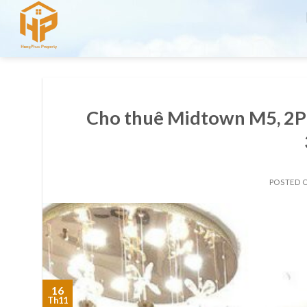
Skip
to
content
Cho thuê Midtown M5, 2PN
POSTED 
16
Th11