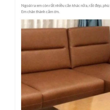
Ngoài ra em còn rất nhiều căn khác nữa, rất đẹp, phù
Em chân thành cảm ơn.