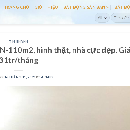
TRANG CHỦ
GIỚI THIỆU
BẤT ĐỘNG SẢN BÁN
BẤT Đ
Search
for:
TIN NHANH
-110m2, hình thật, nhà cực đẹp. Gi
31tr/tháng
ON
16 THÁNG 11, 2022
BY
ADMIN