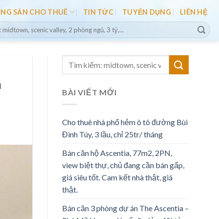
ỘNG SẢN CHO THUÊ
TIN TỨC
TUYỂN DỤNG
LIÊN HỆ
á
BÀI VIẾT MỚI
Cho thuê nhà phố hẻm ô tô đường Bùi
Đình Túy, 3 lầu, chỉ 25tr/ tháng
Bán căn hộ Ascentia, 77m2, 2PN,
view biệt thự, chủ đang cần bán gấp,
giá siêu tốt. Cam kết nhà thật, giá
thật.
Bán căn 3 phòng dự án The Ascentia –