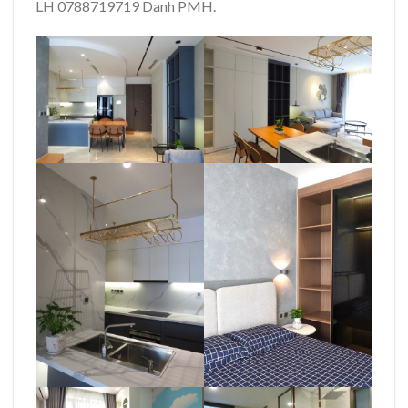
LH 0788719719 Danh PMH.