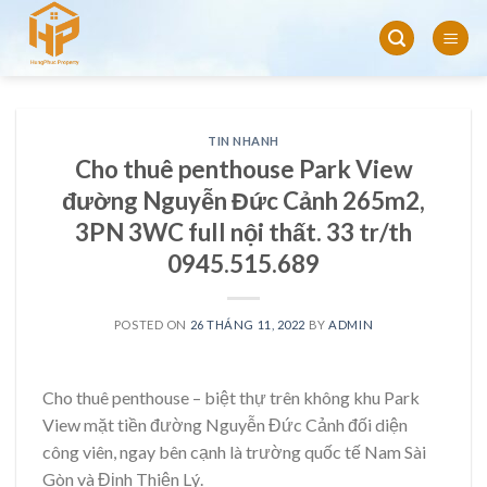
Skip
to
content
TIN NHANH
Cho thuê penthouse Park View
đường Nguyễn Đức Cảnh 265m2,
3PN 3WC full nội thất. 33 tr/th
0945.515.689
POSTED ON
26 THÁNG 11, 2022
BY
ADMIN
Cho thuê penthouse – biệt thự trên không khu Park
View mặt tiền đường Nguyễn Đức Cảnh đối diện
công viên, ngay bên cạnh là trường quốc tế Nam Sài
Gòn và Định Thiện Lý.