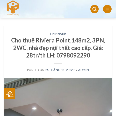
Skip
to
content
TIN NHANH
Cho thuê Riviera Point,148m2, 3PN,
2WC, nhà đẹp nội thất cao cấp. Giá:
28tr/th LH: 0798092290
POSTED ON
26 THÁNG 11, 2022
BY
ADMIN
26
Th11