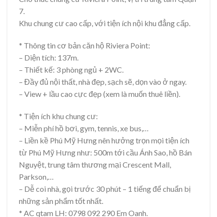
7.
Khu chung cư cao cấp, với tiện ích nội khu đẳng cấp.
* Thông tin cơ bản căn hộ Riviera Point:
– Diện tích: 137m.
– Thiết kế: 3 phòng ngủ + 2WC.
– Đầy đủ nội thất, nhà đẹp, sạch sẽ, dọn vào ở ngay.
– View + lầu cao cực đẹp (xem là muốn thuê liền).
* Tiện ích khu chung cư:
– Miễn phí hồ bơi, gym, tennis, xe bus,…
– Liền kề Phú Mỹ Hưng nên hưởng trọn mọi tiện ích
từ Phú Mỹ Hưng như: 500m tới cầu Ánh Sao, hồ Bán
Nguyệt, trung tâm thương mại Crescent Mall,
Parkson,…
– Dễ coi nhà, gọi trước 30 phút – 1 tiếng để chuẩn bị
những sản phẩm tốt nhất.
* AC qtam LH: 0798 092 290 Em Oanh.