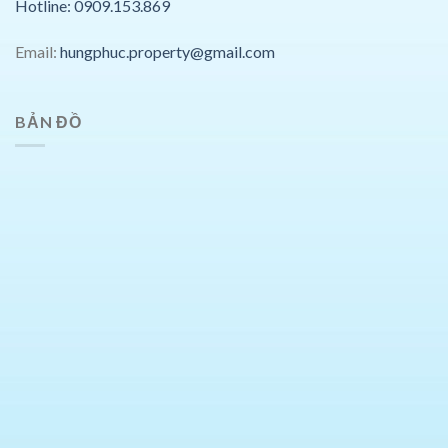
Hotline: 0909.153.869
Email:
hungphuc.property@gmail.com
BẢN ĐỒ