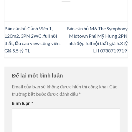
Bán căn hộ Cảnh Viên 1,
Bán căn hộ M6 The Symphony
120m2, 3PN 2WC, full nội
Midtown Phú Mỹ Hưng 2PN
thất, lầu cao view công viên.
nhà đẹp full nội thất giá 5.3 tỷ
Giá 5.5 tỷ TL
LH 0788719719
Để lại một bình luận
Email của bạn sẽ không được hiển thị công khai.
Các
trường bắt buộc được đánh dấu
*
Bình luận
*