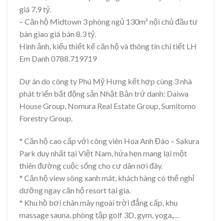
giá 7.9 tỷ.
– Căn hộ Midtown 3 phòng ngủ 130m² nội chủ đầu tư
bàn giao giá bán 8.3 tỷ.
Hình ảnh, kiểu thiết kế căn hộ và thông tin chi tiết LH
Em Danh 0788.719719
Dự án do công ty Phú Mỹ Hưng kết hợp cùng 3 nhà
phát triển bất động sản Nhật Bản trứ danh: Daiwa
House Group, Nomura Real Estate Group, Sumitomo
Forestry Group.
* Căn hộ cao cấp với công viên Hoa Anh Đào – Sakura
Park duy nhất tại Việt Nam, hứa hẹn mang lại một
thiên đường cuộc sống cho cư dân nơi đây.
* Căn hộ view sông xanh mát, khách hàng có thể nghỉ
dưỡng ngay căn hộ resort tại gia.
* Khu hồ bơi chân mây ngoài trời đẳng cấp, khu
massage sauna, phòng tập golf 3D, gym, yoga,…