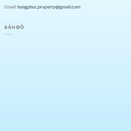
Email:
hungphuc.property@gmail.com
BẢN ĐỒ