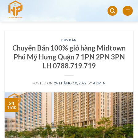
Skip
to
content
BĐS BÁN
Chuyên Bán 100% giỏ hàng Midtown
Phú Mỹ Hưng Quận 7 1PN 2PN 3PN
LH 0788.719.719
POSTED ON
24 THÁNG 10, 2022
BY
ADMIN
24
Th10