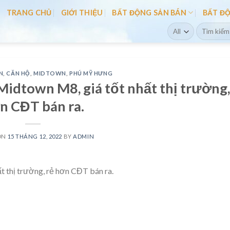
TRANG CHỦ
GIỚI THIỆU
BẤT ĐỘNG SẢN BÁN
BẤT Đ
Search
for:
N
,
CĂN HỘ
,
MIDTOWN
,
PHÚ MỸ HƯNG
Midtown M8, giá tốt nhất thị trường,
n CĐT bán ra.
ON
15 THÁNG 12, 2022
BY
ADMIN
t thị trường, rẻ hơn CĐT bán ra.