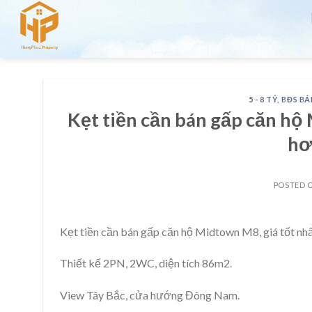
Skip
to
content
5 - 8 TỶ
,
BĐS BÁ
Kẹt tiền cần bán gấp căn hộ 
hơ
POSTED 
Kẹt tiền cần bán gấp căn hộ Midtown M8, giá tốt nhấ
Thiết kế 2PN, 2WC, diện tích 86m2.
View Tây Bắc, cửa hướng Đông Nam.