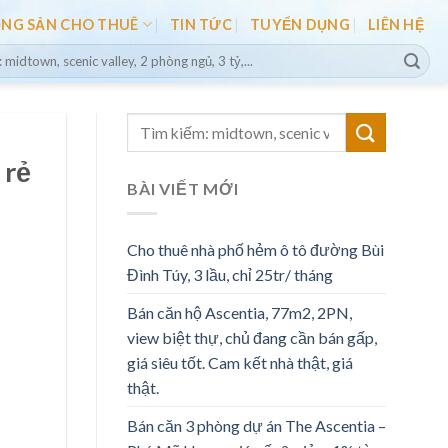
ỘNG SẢN CHO THUÊ
TIN TỨC
TUYỂN DỤNG
LIÊN HỆ
 rẻ
BÀI VIẾT MỚI
Cho thuê nhà phố hẻm ô tô đường Bùi
Đình Túy, 3 lầu, chỉ 25tr/ tháng
Bán căn hộ Ascentia, 77m2, 2PN,
view biệt thự, chủ đang cần bán gấp,
giá siêu tốt. Cam kết nhà thật, giá
thật.
Bán căn 3 phòng dự án The Ascentia –