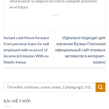
obstaculizar la adquisición sobre cualquier préstamo
en el futuro.
Instant cash Move forward
Идеально подходит для
from personal loans for self
изучения Вулкан Платинум
employed with no proof of
официальный сайт игровых
income 60 minutes With no
автоматов в интернет-
Sheets Kenya
казино
BÀI VIẾT MỚI