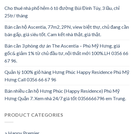
Cho thuê nhà phố hẻm ô tô đường Bùi Đình Túy, 3 lầu, chỉ
25tr/ tháng
Bán căn hộ Ascentia, 77m2, 2PN, view biệt thự, chủ đang cần
bán gấp, giá siêu tốt. Cam kết nhà thật, giá thật.
Bán căn 3 phòng dự án The Ascentia – Phú Mỹ Hưng, giá
gốc& giảm 1% từ chủ đầu tư, nội thất mới 100%.LH 0356 66
67 96.
Quản lý 100% giỏ hàng Hưng Phúc Happy Residence Phú Mỹ
Hưng Call 0356 66 67 96
Bán nhiều căn hộ Hưng Phúc (Happy Residence) Phú Mỹ
Hưng Quận 7. Xem nhà 24/7 giá tốt 0356666796 em Trung.
PRODUCT CATEGORIES
> Happy Premier