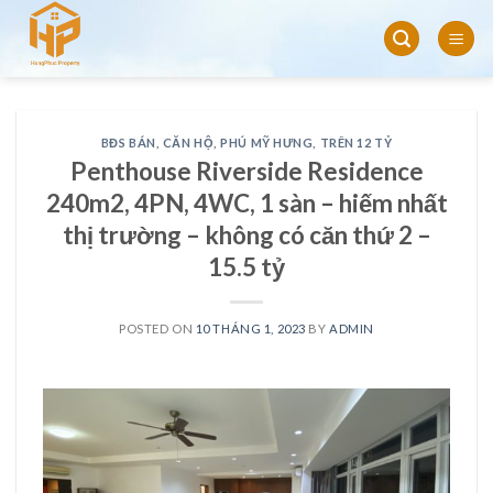
Skip
to
content
BĐS BÁN
,
CĂN HỘ
,
PHÚ MỸ HƯNG
,
TRÊN 12 TỶ
Penthouse Riverside Residence
240m2, 4PN, 4WC, 1 sàn – hiếm nhất
thị trường – không có căn thứ 2 –
15.5 tỷ
POSTED ON
10 THÁNG 1, 2023
BY
ADMIN