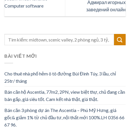
Адмирал игорных
Computer software
заведений онлайн
BÀI VIẾT MỚI
Cho thuê nhà phố hẻm ô tô đường Bùi Đình Túy, 3 lầu, chỉ
25tr/ tháng
Bán căn hộ Ascentia, 77m2, 2PN, view biệt thự, chủ đang cần
bán gấp, giá siêu tốt. Cam kết nhà thật, giá thật.
Bán căn 3 phòng dự án The Ascentia – Phú Mỹ Hưng, giá
gốc& giảm 1% từ chủ đầu tư, nội thất mới 100%.LH 0356 66
67 96.