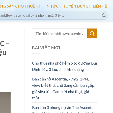
ỘNG SẢN CHO THUÊ
TIN TỨC
TUYỂN DỤNG
LIÊN HỆ
C –
BÀI VIẾT MỚI
ệu
Cho thuê nhà phố hẻm ô tô đường Bùi
Đình Túy, 3 lầu, chỉ 25tr/ tháng
Bán căn hộ Ascentia, 77m2, 2PN,
view biệt thự, chủ đang cần bán gấp,
giá siêu tốt. Cam kết nhà thật, giá
thật.
Bán căn 3 phòng dự án The Ascentia –