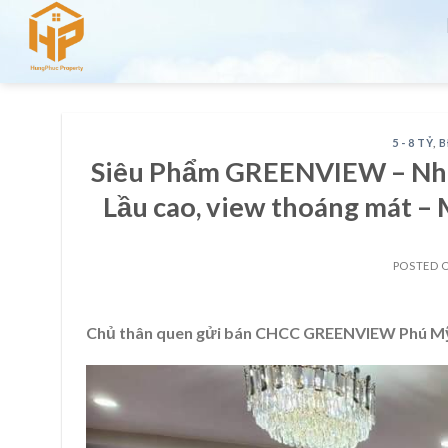
Skip
to
content
5 - 8 TỶ
,
B
Siêu Phẩm GREENVIEW – Nhà
Lầu cao, view thoáng mát –
POSTED 
Chủ thân quen gửi bán CHCC GREENVIEW Phú M