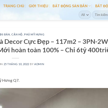
TRANG CHỦ
GIỚI THIỆU
BẤT ĐỘNG SẢN BÁN
BẤT Đ
Search
for:
ĐS BÁN
,
CĂN HỘ
,
PHÚ MỸ HƯNG
 Decor Cực Đẹp – 117m2 – 3PN-2W
 Mới hoàn toàn 100% – Chỉ 6tỷ 400tri
ON
25 THÁNG 10, 2022
BY
ADMIN
ỹ Hưng Q7.