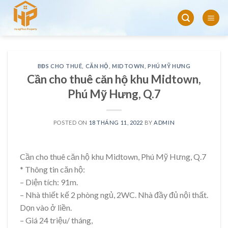
Skip
to
content
BĐS CHO THUÊ
,
CĂN HỘ
,
MIDTOWN
,
PHÚ MỸ HƯNG
Cần cho thuê căn hộ khu Midtown,
Phú Mỹ Hưng, Q.7
POSTED ON
18 THÁNG 11, 2022
BY
ADMIN
Cần cho thuê căn hộ khu Midtown, Phú Mỹ Hưng, Q.7
* Thông tin căn hộ:
– Diện tích: 91m.
– Nhà thiết kế 2 phòng ngủ, 2WC. Nhà đầy đủ nội thất.
Dọn vào ở liền.
– Giá 24 triệu/ tháng,