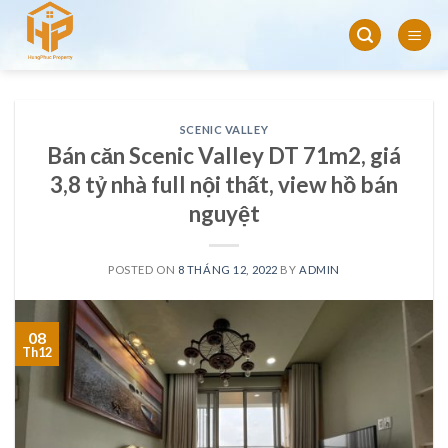
Skip
to
content
SCENIC VALLEY
Bán căn Scenic Valley DT 71m2, giá
3,8 tỷ nhà full nội thất, view hồ bán
nguyệt
POSTED ON
8 THÁNG 12, 2022
BY
ADMIN
08
Th12