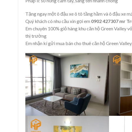
Pháp lí: sổ hồng cầm tay, sang tên nhanh chóng
Tặng ngay một ô đậu xe ô tô tầng hầm và ô đậu xe m
Quý khách có nhu cầu xin gọi em
0902 427307 mr Tr
Em chuyên 100% giỏ hàng khu căn hộ Green Valley với
thị trường
Em nhận kí gửi mua bán cho thuê căn hộ Green Valle