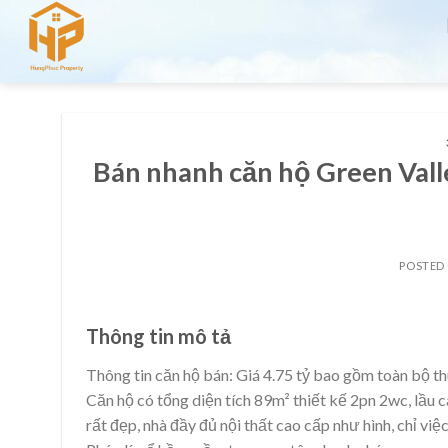
Skip
to
content
Bán nhanh căn hộ Green Valley
POSTED
Thông tin mô tả
Thông tin căn hộ bán: Giá 4.75 tỷ bao gồm toàn bộ t
Căn hộ có tổng diện tích 89m² thiết kế 2pn 2wc, lầ
rất đẹp, nhà đầy đủ nội thất cao cấp như hình, chỉ việc