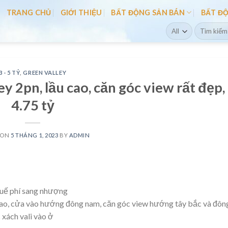
TRANG CHỦ
GIỚI THIỆU
BẤT ĐỘNG SẢN BÁN
BẤT Đ
Search
for:
3 - 5 TỶ
,
GREEN VALLEY
 2pn, lầu cao, căn góc view rất đẹp, 
4.75 tỷ
 ON
5 THÁNG 1, 2023
BY
ADMIN
huế phí sang nhượng
u cao, cửa vào hướng đông nam, căn góc view hướng tây bắc và đôn
 xách vali vào ở