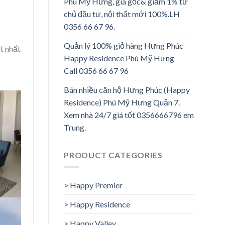
Phú Mỹ Hưng, giá gốc& giảm 1% từ
chủ đầu tư, nội thất mới 100%.LH
0356 66 67 96.
Quản lý 100% giỏ hàng Hưng Phúc
t nhất
Happy Residence Phú Mỹ Hưng
Call 0356 66 67 96
Bán nhiều căn hộ Hưng Phúc (Happy
Residence) Phú Mỹ Hưng Quận 7.
Xem nhà 24/7 giá tốt 0356666796 em
Trung.
PRODUCT CATEGORIES
> Happy Premier
> Happy Residence
> Happy Valley