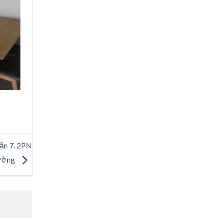
ận 7. 2PN
trường