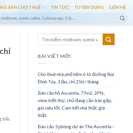
ỘNG SẢN CHO THUÊ
TIN TỨC
TUYỂN DỤNG
LIÊN HỆ
chỉ
BÀI VIẾT MỚI
Cho thuê nhà phố hẻm ô tô đường Bùi
Đình Túy, 3 lầu, chỉ 25tr/ tháng
Bán căn hộ Ascentia, 77m2, 2PN,
view biệt thự, chủ đang cần bán gấp,
giá siêu tốt. Cam kết nhà thật, giá
thật.
g bắc
Bán căn 3 phòng dự án The Ascentia –