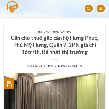
Skip
to
content
BĐS CHO THUÊ
,
CĂN HỘ
Cần cho thuê gấp căn hộ Hưng Phúc,
Phú Mỹ Hưng, Quận 7. 2PN giá chỉ
16tr/th. Rẻ nhất thị trường
POSTED ON
5 THÁNG 1, 2023
BY
ADMIN
05
Th1