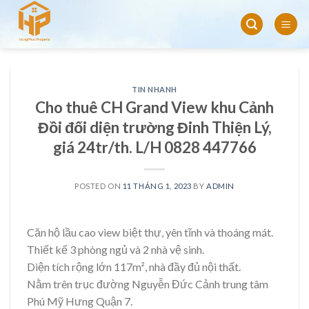
Skip
to
content
TIN NHANH
Cho thuê CH Grand View khu Cảnh
Đồi đối diện trường Đinh Thiện Lý,
giá 24tr/th. L/H 0828 447766
POSTED ON
11 THÁNG 1, 2023
BY
ADMIN
Căn hộ lầu cao view biệt thự, yên tĩnh và thoáng mát.
Thiết kế 3 phòng ngủ và 2 nhà vệ sinh.
Diện tích rộng lớn 117m², nhà đầy đủ nội thất.
Nằm trên trục đường Nguyễn Đức Cảnh trung tâm
Phú Mỹ Hưng Quận 7.