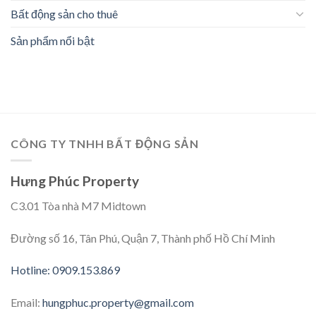
Bất động sản cho thuê
Sản phẩm nổi bật
CÔNG TY TNHH BẤT ĐỘNG SẢN
Hưng Phúc Property
C3.01 Tòa nhà M7 Midtown
Đường số 16, Tân Phú, Quận 7, Thành phố Hồ Chí Minh
Hotline: 0909.153.869
Email:
hungphuc.property@gmail.com