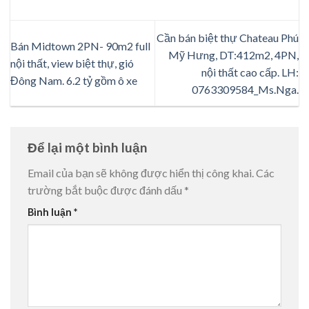
Cần bán biệt thự Chateau Phú
Bán Midtown 2PN- 90m2 full
Mỹ Hưng, DT:412m2, 4PN,
nội thất, view biệt thự, gió
nội thất cao cấp. LH:
Đông Nam. 6.2 tỷ gồm ô xe
0763309584_Ms.Nga.
Để lại một bình luận
Email của bạn sẽ không được hiển thị công khai.
Các
trường bắt buộc được đánh dấu
*
Bình luận
*