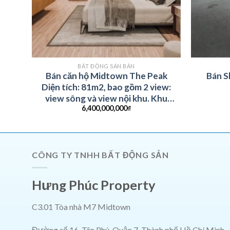
BẤT ĐỘNG SẢN BÁN
own
Bán căn hộ Midtown The Peak
Bán S
Nhẹ
Diện tích: 81m2, bao gồm 2 view:
view sông và view nội khu. Khu
6,400,000,000
₫
biệt lập yên tĩnh. Căn hộ đã full nội
thất đẹp và sang trọng. Giá 6.4 tỷ
CÔNG TY TNHH BẤT ĐỘNG SẢN
Hưng Phúc Property
C3.01 Tòa nhà M7 Midtown
Đường số 16, Tân Phú, Quận 7, Thành phố Hồ Chí Minh