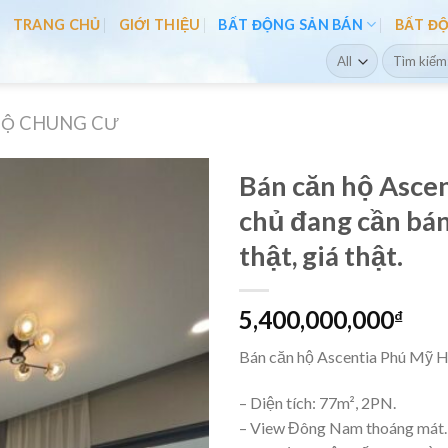
TRANG CHỦ
GIỚI THIỆU
BẤT ĐỘNG SẢN BÁN
BẤT Đ
Search
for:
HỘ CHUNG CƯ
Bán căn hộ Ascen
chủ đang cần bán 
thật, giá thật.
5,400,000,000
₫
Bán căn hộ Ascentia Phú Mỹ Hưn
– Diện tích: 77m², 2PN.
– View Đông Nam thoáng mát.