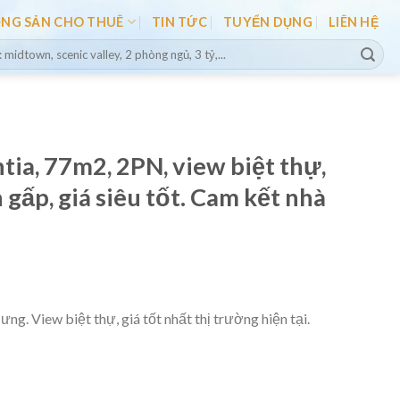
ỘNG SẢN CHO THUÊ
TIN TỨC
TUYỂN DỤNG
LIÊN HỆ
tia, 77m2, 2PN, view biệt thự,
gấp, giá siêu tốt. Cam kết nhà
g. View biệt thự, giá tốt nhất thị trường hiện tại.