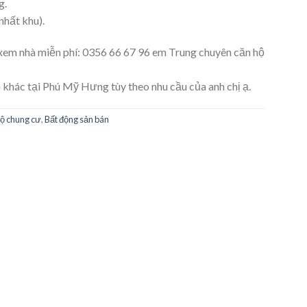
g.
nhất khu).
xem nhà miễn phí: 0356 66 67 96 em Trung chuyên căn hộ
 khác tại Phú Mỹ Hưng tùy theo nhu cầu của anh chị ạ.
hộ chung cư
,
Bất động sản bán