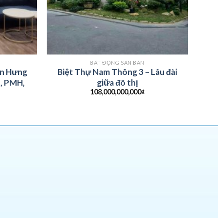
BẤT ĐỘNG SẢN BÁN
ăn Hưng
Biệt Thự Nam Thông 3 – Lâu đài
, PMH,
giữa đô thị
108,000,000,000
₫