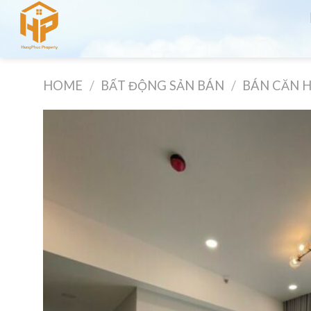
Skip
to
content
HOME
/
BẤT ĐỘNG SẢN BÁN
/
BÁN CĂN 