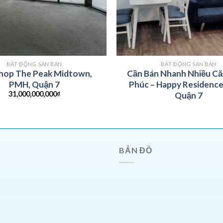
BẤT ĐỘNG SẢN BÁN
BẤT ĐỘNG SẢN BÁN
hop The Peak Midtown,
Cần Bán Nhanh Nhiều C
PMH, Quận 7
Phúc – Happy Residence
31,000,000,000
₫
Quận 7
BẢN ĐỒ