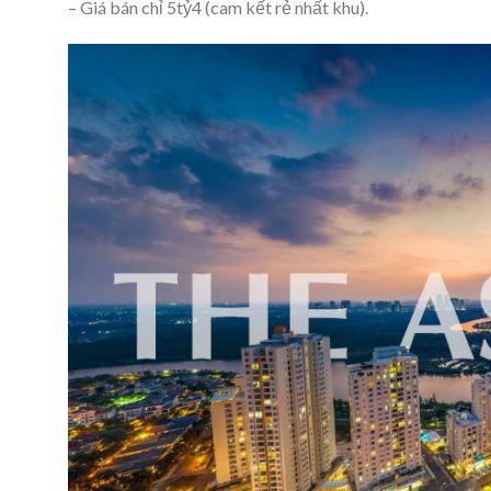
– Giá bán chỉ 5tỷ4 (cam kết rẻ nhất khu).