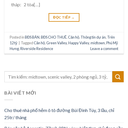
tháp: 2 tòa[…]
ĐỌC TIẾP
→
Posted in
BĐS BÁN
,
BĐS CHO THUÊ
,
Căn hộ
,
Thông tin dự án
,
Trên
12 tỷ
|
Tagged
Căn hộ
,
Green Valley
,
Happy Valley
,
midtown
,
Phú Mỹ
Hưng
,
Riverside Residence
Leave a comment
BÀI VIẾT MỚI
Cho thuê nhà phố hẻm ô tô đường Bùi Đình Túy, 3 lầu, chỉ
25tr/ tháng