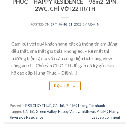
PHÚC – HAPPY RESIDENCE – 98m2, 2PN,
2WC. CHỈ VỚI 22TR/TH
POSTED ON
17 THÁNG 11, 2022
BY
ADMIN
Cam kết với quý khách hàng, tất cả thông tin em đăng
đều thật, nhà thật giá thật, không ảo. – Rẻ nhất thị
trường hiện tại so với căn cùng diện tích cùng view
cùng vị trí. – Chủ cần CHO THUÊ gấp có ký gửi căn
hộ cao cấp Hưng Phúc. – Diện[…]
ĐỌC TIẾP
→
Posted in
BĐS CHO THUÊ
,
Căn hộ
,
Phú Mỹ Hưng
,
Tin nhanh
|
Tagged
Căn hộ
,
Green Valley
,
Happy Valley
,
midtown
,
Phú Mỹ Hưng
,
Riverside Residence
Leave a comment