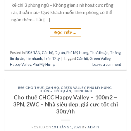
kế chỉ 3 phòng ngủ – Không gian sinh hoạt cực rộng
rãi, thoải mái.– Quý khách muốn thêm phòng có thể
ngăn thêm.– Lầu[…]
ĐỌC TIẾP
→
Posted in
BĐS BÁN
,
Căn hộ
,
Dự án
,
Phú Mỹ Hưng
,
Thoả thuận
,
Thông
tin dự án
,
Tin nhanh
,
Trên 12 tỷ
|
Tagged
Căn hộ
,
Green Valley
,
Happy Valley
,
Phú Mỹ Hưng
Leave a comment
BĐS CHO THUÊ
,
CĂN HỘ
,
GREEN VALLEY
,
PHÚ MỸ HƯNG
,
THÔNG TIN DỰ ÁN
,
TIN NHANH
Cho thuê CHCC Happy Valley – 100m2 –
3PN, 2WC – Nhà siêu đẹp, giá cực tốt chỉ
30tr/th
POSTED ON
10 THÁNG 1, 2023
BY
ADMIN