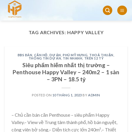
Skip
to
content
TAG ARCHIVES:
HAPPY VALLEY
BĐS BÁN
,
CĂN HỘ
,
DỰ ÁN
,
PHÚ MỸ HƯNG
,
THOẢ THUẬN
,
THÔNG TIN DỰ ÁN
,
TIN NHANH
,
TRÊN 12 TỶ
Siêu phẩm hiếm nhất thị trường –
Penthouse Happy Valley – 240m2 – 1 sàn
– 3PN – 18.5 tỷ
POSTED ON
10 THÁNG 1, 2023
BY
ADMIN
– Chủ cần bán căn Penthouse – siêu phẩm Happy
Valley.– View về Trung tâm thành phố, hồ bán nguyệt,
công viên bờ sông.– Diện tích cực lớn 240m².– Thiết