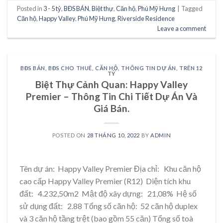
Posted in
3 - 5 tỷ
,
BĐS BÁN
,
Biệt thự
,
Căn hộ
,
Phú Mỹ Hưng
|
Tagged
Căn hộ
,
Happy Valley
,
Phú Mỹ Hưng
,
Riverside Residence
Leave a comment
BĐS BÁN
,
BĐS CHO THUÊ
,
CĂN HỘ
,
THÔNG TIN DỰ ÁN
,
TRÊN 12
TỶ
Biệt Thự Cảnh Quan: Happy Valley
Premier – Thông Tin Chi Tiết Dự Án Và
Giá Bán.
POSTED ON
28 THÁNG 10, 2022
BY
ADMIN
Tên dự án: Happy Valley Premier Địa chỉ: Khu căn hộ
cao cấp Happy Valley Premier (R12) Diện tích khu
đất: 4.232,50m2 Mật độ xây dựng: 21,08% Hệ số
sử dụng đất: 2.88 Tổng số căn hộ: 52 căn hộ duplex
và 3 căn hộ tầng trệt (bao gồm 55 căn) Tổng số toà