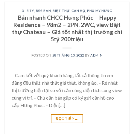
3 - 5 TỶ
,
BĐS BÁN
,
BIỆT THỰ
,
CĂN HỘ
,
PHÚ MỸ HƯNG
Bán nhanh CHCC Hưng Phúc – Happy
Residence – 98m2 – 2PN, 2WC, view Biệt
thự Chateau – Giá tốt nhất thị trường chỉ
5tỷ 200triệu
POSTED ON
28 THÁNG 10, 2022
BY
ADMIN
– Cam kết với quý khách hàng, tất cả thông tin em
đăng đều thật, nhà thật giá thật, không ảo. – Rẻ nhất
thị trường hiện tại so với căn cùng diện tích cùng view
cùng vị trí. – Chủ cần bán gấp có ký gửi căn hộ cao
cấp Hưng Phúc. – Diện[…]
ĐỌC TIẾP
→