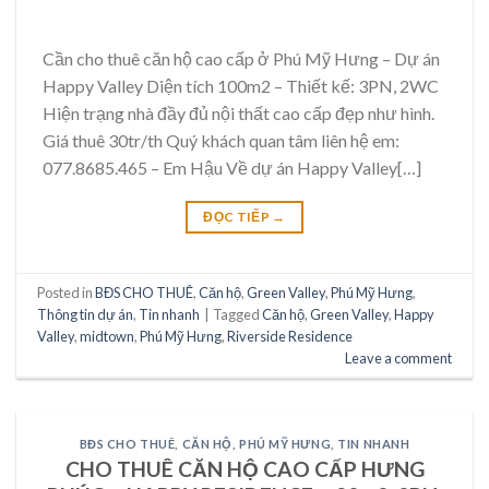
Cần cho thuê căn hộ cao cấp ở Phú Mỹ Hưng – Dự án
Happy Valley Diện tích 100m2 – Thiết kế: 3PN, 2WC
Hiện trạng nhà đầy đủ nội thất cao cấp đẹp như hình.
Giá thuê 30tr/th Quý khách quan tâm liên hệ em:
077.8685.465 – Em Hậu Về dự án Happy Valley[…]
ĐỌC TIẾP
→
Posted in
BĐS CHO THUÊ
,
Căn hộ
,
Green Valley
,
Phú Mỹ Hưng
,
Thông tin dự án
,
Tin nhanh
|
Tagged
Căn hộ
,
Green Valley
,
Happy
Valley
,
midtown
,
Phú Mỹ Hưng
,
Riverside Residence
Leave a comment
BĐS CHO THUÊ
,
CĂN HỘ
,
PHÚ MỸ HƯNG
,
TIN NHANH
CHO THUÊ CĂN HỘ CAO CẤP HƯNG