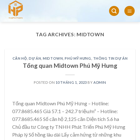
Skip
to
content
TAG ARCHIVES:
MIDTOWN
CĂN HỘ
,
DỰ ÁN
,
MIDTOWN
,
PHÚ MỸ HƯNG
,
THÔNG TIN DỰ ÁN
Tổng quan Midtown Phú Mỹ Hưng
POSTED ON
10 THÁNG 1, 2023
BY
ADMIN
Tổng quan Midtown Phú Mỹ Hưng – Hotline:
077.8685.465 Giá 57.1 – 242.7 triệu/m² – Hotline:
077.8685.465 Số căn hộ 2,125 căn Diện tích 5.6 ha
Chủ đầu tư Công ty TNHH Phát Triển Phú Mỹ Hưng
Pháp lý Sổ hồng lâu dài Lấy cảm hứng từ những khu