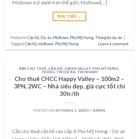
Midtown trứ danh trên thế giới, Midtown[…]
ĐỌC TIẾP
→
Posted in
Căn hộ
,
Dự án
,
Midtown
,
Phú Mỹ Hưng
,
Thông tin dự án
|
Tagged
Căn hộ
,
midtown
,
Phú Mỹ Hưng
Leave a comment
BĐS CHO THUÊ
,
CĂN HỘ
,
GREEN VALLEY
,
PHÚ MỸ HƯNG
,
THÔNG TIN DỰ ÁN
,
TIN NHANH
Cho thuê CHCC Happy Valley – 100m2 –
3PN, 2WC – Nhà siêu đẹp, giá cực tốt chỉ
30tr/th
POSTED ON
10 THÁNG 1, 2023
BY
ADMIN
Cần cho thuê căn hộ cao cấp ở Phú Mỹ Hưng – Dự án
Happy Valley Diện tích 100m2 – Thiết kế: 3PN, 2WC