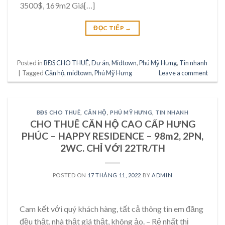
3500$, 169m2 Giá[…]
ĐỌC TIẾP
→
Posted in
BĐS CHO THUÊ
,
Dự án
,
Midtown
,
Phú Mỹ Hưng
,
Tin nhanh
|
Tagged
Căn hộ
,
midtown
,
Phú Mỹ Hưng
Leave a comment
BĐS CHO THUÊ
,
CĂN HỘ
,
PHÚ MỸ HƯNG
,
TIN NHANH
CHO THUÊ CĂN HỘ CAO CẤP HƯNG
PHÚC – HAPPY RESIDENCE – 98m2, 2PN,
2WC. CHỈ VỚI 22TR/TH
POSTED ON
17 THÁNG 11, 2022
BY
ADMIN
Cam kết với quý khách hàng, tất cả thông tin em đăng
đều thật, nhà thật giá thật, không ảo. – Rẻ nhất thị