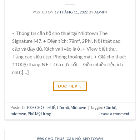
POSTED ON
19 THÁNG 11, 2022
BY
ADMIN
– Thông tin căn hộ cho thuê tại Midtown The
Signature M7. + Diện tích: 78m², 2PN. Nội thất cao
cấp và đầy đủ. Xách vali vào là ở. + View biệt thự.
Tầng cao siêu đẹp. Phòng thoáng mát. + Giá cho thuê:
1100$/tháng NET. Giá cực tốt. – Gồm nhiều tiện ích
như:[…]
ĐỌC TIẾP
→
Posted in
BĐS CHO THUÊ
,
Căn hộ
,
Midtown
|
Tagged
Căn hộ
,
midtown
,
Phú Mỹ Hưng
Leave a comment
BĐS CHO THUÊ
,
CĂN HỘ
,
MIDTOWN