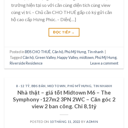
trường hiện tại so với căn cùng diện tích cùng view
cùng vị trí. – Chủ cần CHO THUÊ gấp có ký gửi căn
hộ cao cấp Hưng Phúc. – Diện[…]
ĐỌC TIẾP
→
Posted in
BĐS CHO THUÊ
,
Căn hộ
,
Phú Mỹ Hưng
,
Tin nhanh
|
Tagged
Căn hộ
,
Green Valley
,
Happy Valley
,
midtown
,
Phú Mỹ Hưng
,
Riverside Residence
Leave a comment
8 - 12 TỶ
,
BĐS BÁN
,
MIDTOWN
,
PHÚ MỸ HƯNG
,
TIN NHANH
Nhà thật – giá tốt Midtown M6 – The
Symphony -127m2 3PN 2WC – Căn góc 2
view 2 ban công. Chỉ 8,1tỷ
POSTED ON
10 THÁNG 11, 2022
BY
ADMIN