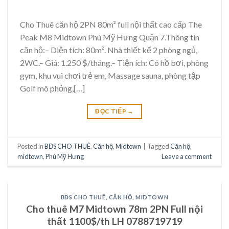
Cho Thuê căn hộ 2PN 80m² full nội thất cao cấp The
Peak M8 Midtown Phú Mỹ Hưng Quận 7.Thông tin
căn hộ:– Diện tích: 80m². Nhà thiết kế 2 phòng ngủ,
2WC.– Giá: 1.250 $/tháng.– Tiện ích: Có hồ bơi, phòng
gym, khu vui chơi trẻ em, Massage sauna, phòng tập
Golf mô phỏng,[…]
ĐỌC TIẾP
→
Posted in
BĐS CHO THUÊ
,
Căn hộ
,
Midtown
|
Tagged
Căn hộ
,
midtown
,
Phú Mỹ Hưng
Leave a comment
BĐS CHO THUÊ
,
CĂN HỘ
,
MIDTOWN
Cho thuê M7 Midtown 78m 2PN Full nội
thất 1100$/th LH 0788719719