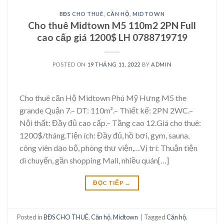
BĐS CHO THUÊ
,
CĂN HỘ
,
MIDTOWN
Cho thuê Midtown M5 110m2 2PN Full
cao cấp giá 1200$ LH 0788719719
POSTED ON
19 THÁNG 11, 2022
BY
ADMIN
Cho thuê căn Hộ Midtown Phú Mỹ Hưng M5 the
grande Quận 7.– DT: 110m².– Thiết kế: 2PN 2WC.–
Nội thất: Đầy đủ cao cấp.– Tầng cao 12.Giá cho thuê:
1200$/tháng.Tiện ích: Đầy đủ, hồ bơi, gym, sauna,
công viên dạo bộ, phòng thư viện,…Vị trí: Thuận tiện
di chuyển, gần shopping Mall, nhiều quán[…]
ĐỌC TIẾP
→
Posted in
BĐS CHO THUÊ
,
Căn hộ
,
Midtown
|
Tagged
Căn hộ
,