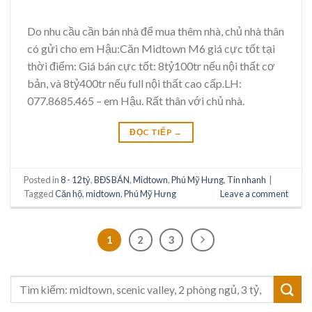
Do nhu cầu cần bán nhà để mua thêm nhà, chủ nhà thân
có gửi cho em Hậu:Căn Midtown M6 giá cực tốt tại
thời điểm: Giá bán cực tốt: 8tỷ100tr nếu nội thất cơ
bản, và 8tỷ400tr nếu full nội thất cao cấp.LH:
077.8685.465 – em Hậu. Rất thân với chủ nhà.
ĐỌC TIẾP
→
Posted in
8 - 12 tỷ
,
BĐS BÁN
,
Midtown
,
Phú Mỹ Hưng
,
Tin nhanh
|
Tagged
Căn hộ
,
midtown
,
Phú Mỹ Hưng
Leave a comment
1
2
3