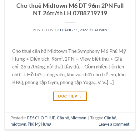
Cho thuê Midtown M6 DT 96m 2PN Full
NT 26tr/th LH 0788719719
POSTED ON
19 THÁNG 11, 2022
BY
ADMIN
Cho thuê căn hộ Midtown The Symphony M6 Phú Mỹ
Hưng + Diện tích: 96m², 2PN + View biệt thự.+ Giá
chỉ: 26 tr/tháng. nội thất đầy đủ. – Gồm nhiều tiện ích
như: + Hồ bơi, công viên, khu vui chơi cho trẻ em, khu
BBQ, phòng tập Gym, phòng tập Yoga,.. V. V..[…]
ĐỌC TIẾP
→
Posted in
BĐS CHO THUÊ
,
Căn hộ
,
Midtown
|
Tagged
Căn hộ
,
midtown
,
Phú Mỹ Hưng
Leave a comment