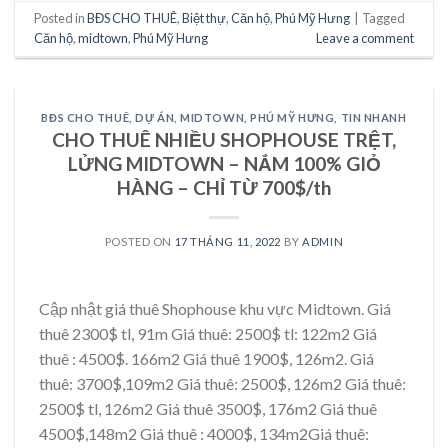
Posted in
BĐS CHO THUÊ
,
Biệt thự
,
Căn hộ
,
Phú Mỹ Hưng
|
Tagged
Căn hộ
,
midtown
,
Phú Mỹ Hưng
Leave a comment
BĐS CHO THUÊ
,
DỰ ÁN
,
MIDTOWN
,
PHÚ MỸ HƯNG
,
TIN NHANH
CHO THUÊ NHIỀU SHOPHOUSE TRỆT,
LỬNG MIDTOWN – NẮM 100% GIỎ
HÀNG – CHỈ TỪ 700$/th
POSTED ON
17 THÁNG 11, 2022
BY
ADMIN
Cập nhật giá thuê Shophouse khu vực Midtown. Giá
thuê 2300$ tl, 91m Giá thuê: 2500$ tl: 122m2 Giá
thuê : 4500$. 166m2 Giá thuê 1900$, 126m2. Giá
thuê: 3700$,109m2 Giá thuê: 2500$, 126m2 Giá thuê:
2500$ tl, 126m2 Giá thuê 3500$, 176m2 Giá thuê
4500$,148m2 Giá thuê : 4000$, 134m2Giá thuê: