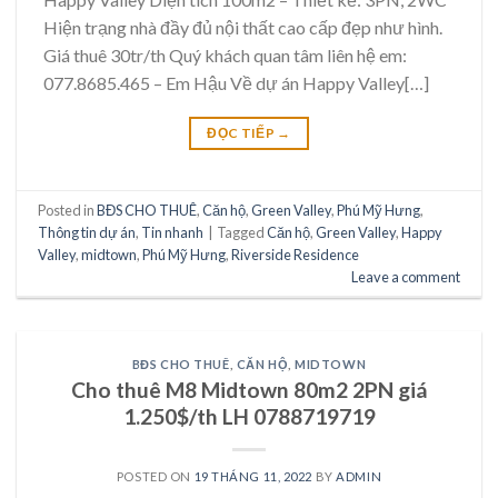
Hiện trạng nhà đầy đủ nội thất cao cấp đẹp như hình.
Giá thuê 30tr/th Quý khách quan tâm liên hệ em:
077.8685.465 – Em Hậu Về dự án Happy Valley[…]
ĐỌC TIẾP
→
Posted in
BĐS CHO THUÊ
,
Căn hộ
,
Green Valley
,
Phú Mỹ Hưng
,
Thông tin dự án
,
Tin nhanh
|
Tagged
Căn hộ
,
Green Valley
,
Happy
Valley
,
midtown
,
Phú Mỹ Hưng
,
Riverside Residence
Leave a comment
BĐS CHO THUÊ
,
CĂN HỘ
,
MIDTOWN
Cho thuê M8 Midtown 80m2 2PN giá
1.250$/th LH 0788719719
POSTED ON
19 THÁNG 11, 2022
BY
ADMIN