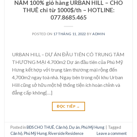
NẮM 100% giỏ hàng URBAN HILL – CHO
THUÊ chỉ từ 1000$/th – HOTLINE:
077.8685.465
POSTED ON
17 THÁNG 11, 2022
BY
ADMIN
URBAN HILL – DỰ ÁN ĐẦU TIÊN CÓ TRUNG TÂM
THƯƠNG MẠI 4.700m2 Dự án đầu tiên của Phú Mỹ
Hưng kết hợp với trung tâm thương mại rộng đến
4,700m2 ngay toà nhà. Ngay bên trong nội khu Urban
Hill cũng sở hữu một hệ thống tiện ích hoàn chỉnh và
đẳng cấp không[…]
ĐỌC TIẾP
→
Posted in
BĐS CHO THUÊ
,
Căn hộ
,
Dự án
,
Phú Mỹ Hưng
|
Tagged
Căn hộ
,
Phú Mỹ Hưng
,
Riverside Residence
Leave a comment