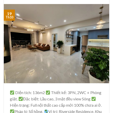
19
Th10
Diện tích: 136m2
Thiết kế: 3PN, 2WC + Phòng
giặt.
Đặc biệt: Lầu cao, 3 mặt đều view Sông
Hiện trạng: Full nội thất cao cấp mới 100% chưa ai ở.
Pháp lý: Sổ hồng.
Vị trí: Riverside Residence, Khu