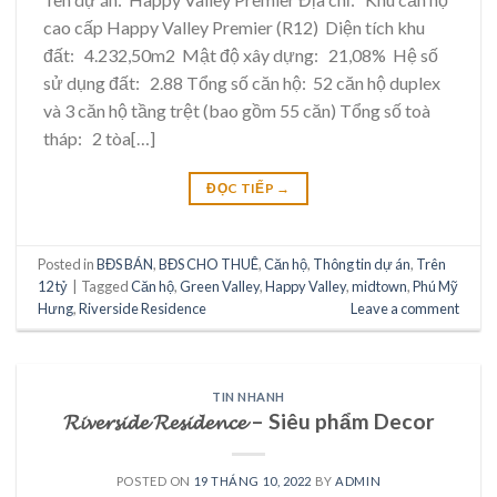
cao cấp Happy Valley Premier (R12) Diện tích khu
đất: 4.232,50m2 Mật độ xây dựng: 21,08% Hệ số
sử dụng đất: 2.88 Tổng số căn hộ: 52 căn hộ duplex
và 3 căn hộ tầng trệt (bao gồm 55 căn) Tổng số toà
tháp: 2 tòa[…]
ĐỌC TIẾP
→
Posted in
BĐS BÁN
,
BĐS CHO THUÊ
,
Căn hộ
,
Thông tin dự án
,
Trên
12 tỷ
|
Tagged
Căn hộ
,
Green Valley
,
Happy Valley
,
midtown
,
Phú Mỹ
Hưng
,
Riverside Residence
Leave a comment
TIN NHANH
𝓡𝓲𝓿𝓮𝓻𝓼𝓲𝓭𝓮 𝓡𝓮𝓼𝓲𝓭𝓮𝓷𝓬𝓮 – Siêu phẩm Decor
POSTED ON
19 THÁNG 10, 2022
BY
ADMIN