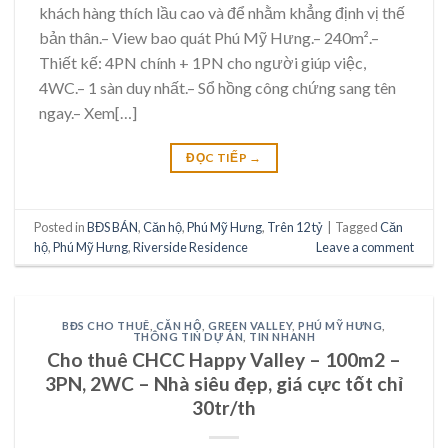
khách hàng thích lầu cao và để nhằm khẳng định vị thế
bản thân.– View bao quát Phú Mỹ Hưng.– 240m².–
Thiết kế: 4PN chính + 1PN cho người giúp việc,
4WC.– 1 sàn duy nhất.– Sổ hồng công chứng sang tên
ngay.– Xem[…]
ĐỌC TIẾP
→
Posted in
BĐS BÁN
,
Căn hộ
,
Phú Mỹ Hưng
,
Trên 12 tỷ
|
Tagged
Căn
hộ
,
Phú Mỹ Hưng
,
Riverside Residence
Leave a comment
BĐS CHO THUÊ
,
CĂN HỘ
,
GREEN VALLEY
,
PHÚ MỸ HƯNG
,
THÔNG TIN DỰ ÁN
,
TIN NHANH
Cho thuê CHCC Happy Valley – 100m2 –
3PN, 2WC – Nhà siêu đẹp, giá cực tốt chỉ
30tr/th