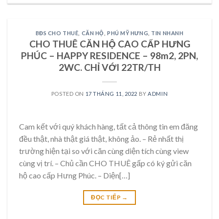
BĐS CHO THUÊ
,
CĂN HỘ
,
PHÚ MỸ HƯNG
,
TIN NHANH
CHO THUÊ CĂN HỘ CAO CẤP HƯNG
PHÚC – HAPPY RESIDENCE – 98m2, 2PN,
2WC. CHỈ VỚI 22TR/TH
POSTED ON
17 THÁNG 11, 2022
BY
ADMIN
Cam kết với quý khách hàng, tất cả thông tin em đăng
đều thật, nhà thật giá thật, không ảo. – Rẻ nhất thị
trường hiện tại so với căn cùng diện tích cùng view
cùng vị trí. – Chủ cần CHO THUÊ gấp có ký gửi căn
hộ cao cấp Hưng Phúc. – Diện[…]
ĐỌC TIẾP
→