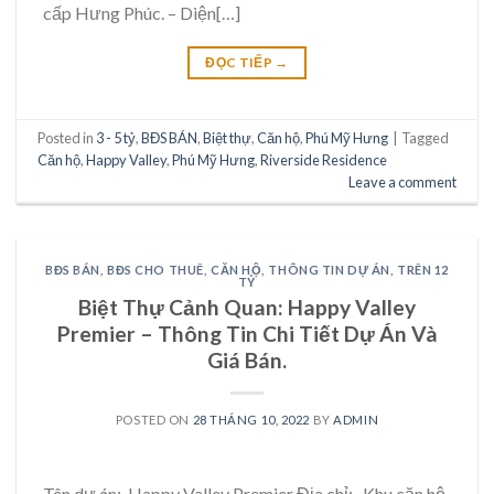
cấp Hưng Phúc. – Diện[…]
ĐỌC TIẾP
→
Posted in
3 - 5 tỷ
,
BĐS BÁN
,
Biệt thự
,
Căn hộ
,
Phú Mỹ Hưng
|
Tagged
Căn hộ
,
Happy Valley
,
Phú Mỹ Hưng
,
Riverside Residence
Leave a comment
BĐS BÁN
,
BĐS CHO THUÊ
,
CĂN HỘ
,
THÔNG TIN DỰ ÁN
,
TRÊN 12
TỶ
Biệt Thự Cảnh Quan: Happy Valley
Premier – Thông Tin Chi Tiết Dự Án Và
Giá Bán.
POSTED ON
28 THÁNG 10, 2022
BY
ADMIN
Tên dự án: Happy Valley Premier Địa chỉ: Khu căn hộ