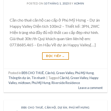
POSTED ON
10 THÁNG 1, 2023
BY
ADMIN
Cần cho thuê căn hộ cao cấp ở Phú Mỹ Hưng – Dự án
Happy Valley Diện tích 100m2 – Thiết kế: 3PN, 2WC
Hiện trạng nhà đầy đủ nội thất cao cấp đẹp như hình.
Giá thuê 30tr/th Quý khách quan tâm liên hệ em:
077.8685.465 – Em Hậu Về dự án Happy Valley[…]
ĐỌC TIẾP
→
Posted in
BĐS CHO THUÊ
,
Căn hộ
,
Green Valley
,
Phú Mỹ Hưng
,
Thông tin dự án
,
Tin nhanh
|
Tagged
Căn hộ
,
Green Valley
,
Happy
Valley
,
midtown
,
Phú Mỹ Hưng
,
Riverside Residence
Leave a comment
BĐS CHO THUÊ
,
CĂN HỘ
,
DỰ ÁN
,
PHÚ MỸ HƯNG