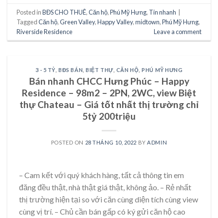
Posted in
BĐS CHO THUÊ
,
Căn hộ
,
Phú Mỹ Hưng
,
Tin nhanh
|
Tagged
Căn hộ
,
Green Valley
,
Happy Valley
,
midtown
,
Phú Mỹ Hưng
,
Riverside Residence
Leave a comment
3 - 5 TỶ
,
BĐS BÁN
,
BIỆT THỰ
,
CĂN HỘ
,
PHÚ MỸ HƯNG
Bán nhanh CHCC Hưng Phúc – Happy
Residence – 98m2 – 2PN, 2WC, view Biệt
thự Chateau – Giá tốt nhất thị trường chỉ
5tỷ 200triệu
POSTED ON
28 THÁNG 10, 2022
BY
ADMIN
– Cam kết với quý khách hàng, tất cả thông tin em
đăng đều thật, nhà thật giá thật, không ảo. – Rẻ nhất
thị trường hiện tại so với căn cùng diện tích cùng view
cùng vị trí. – Chủ cần bán gấp có ký gửi căn hộ cao